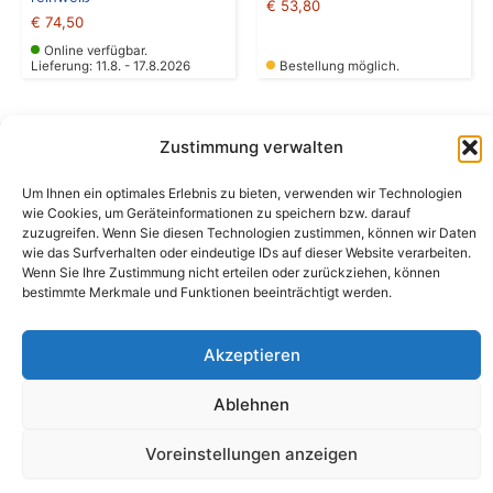
€
53,80
€
74,50
Online verfügbar.
Lieferung: 11.8. - 17.8.2026
Bestellung möglich.
Zustimmung verwalten
Um Ihnen ein optimales Erlebnis zu bieten, verwenden wir Technologien
wie Cookies, um Geräteinformationen zu speichern bzw. darauf
Camping Bergler GmbH
zuzugreifen. Wenn Sie diesen Technologien zustimmen, können wir Daten
Peter-Leardi-Weg 4, 8054 Graz
wie das Surfverhalten oder eindeutige IDs auf dieser Website verarbeiten.
Steiermark / Österreich​
Wenn Sie Ihre Zustimmung nicht erteilen oder zurückziehen, können
+43 316 225711
​ •
info@campingbergler.at​
bestimmte Merkmale und Funktionen beeinträchtigt werden.
Impressum
AGB
Akzeptieren
Schlichtungsstelle
Widerrufsrecht und Formular
Datenschutzerklärung
Ablehnen
Cookie-Richtlinie (EU)
Echtheit von Bewertungen
Voreinstellungen anzeigen