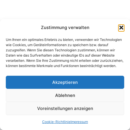
Zustimmung verwalten
Um Ihnen ein optimales Erlebnis zu bieten, verwenden wir Technologien
wie Cookies, um Geräteinformationen zu speichern bzw. darauf
zuzugreifen. Wenn Sie diesen Technologien zustimmen, können wir
Camping Bergler GmbH
Daten wie das Surfverhalten oder eindeutige IDs auf dieser Website
Peter-Leardi-Weg 4, 8054 Graz
verarbeiten. Wenn Sie Ihre Zustimmung nicht erteilen oder zurückziehen,
Steiermark / Österreich​
können bestimmte Merkmale und Funktionen beeinträchtigt werden.
+43 316 225711
​ •
info@campingbergler.at​
Impressum
Akzeptieren
AGB
Schlichtungsstelle
Widerrufsrecht und Formular
Ablehnen
Datenschutzerklärung
Cookie-Richtlinie (EU)
Voreinstellungen anzeigen
Echtheit von Bewertungen
Cookie-Richtlinie
Impressum