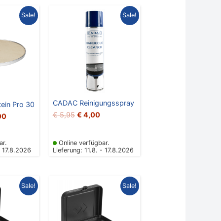
nglicher
Aktueller
Ursprünglicher
Aktueller
Sale!
Sale!
Preis
Preis
Preis
ist:
war:
ist:
00
€ 20,00.
€ 5,95
€ 4,00.
CADAC Reinigungsspray
ein Pro 30
€
5,95
€
4,00
00
ar.
Online verfügbar.
- 17.8.2026
Lieferung: 11.8. - 17.8.2026
nglicher
Aktueller
Ursprünglicher
Aktueller
Sale!
Sale!
Preis
Preis
Preis
ist:
war:
ist:
00
€ 79,00.
€ 99,00
€ 79,00.