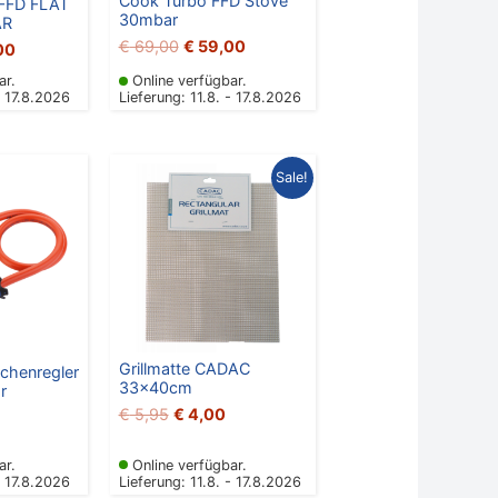
Cook Turbo FFD Stove
FFD FLAT
30mbar
AR
€
69,00
€
59,00
00
ar.
Online verfügbar.
- 17.8.2026
Lieferung: 11.8. - 17.8.2026
Ursprünglicher
Aktueller
Sale!
Preis
Preis
war:
ist:
€ 5,95
€ 4,00.
Grillmatte CADAC
chenregler
33x40cm
r
€
5,95
€
4,00
ar.
Online verfügbar.
- 17.8.2026
Lieferung: 11.8. - 17.8.2026