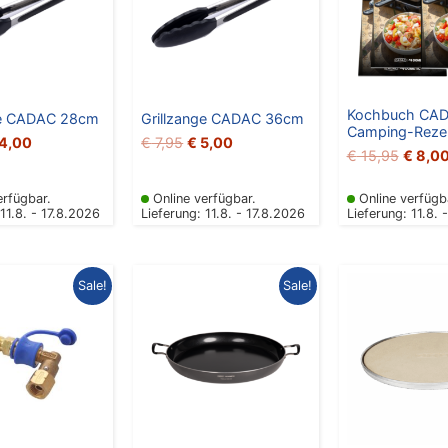
Kochbuch CA
ge CADAC 28cm
Grillzange CADAC 36cm
Camping-Reze
4,00
€
7,95
€
5,00
€
15,95
€
8,0
erfügbar.
Online verfügbar.
Online verfügb
 11.8. - 17.8.2026
Lieferung: 11.8. - 17.8.2026
Lieferung: 11.8. 
rsprünglicher
Aktueller
Ursprünglicher
Aktueller
Ursprü
Sale!
Sale!
reis
Preis
Preis
Preis
Preis
ar:
ist:
war:
ist:
war:
 17,00
€ 11,00.
€ 69,95
€ 59,00.
€ 34,