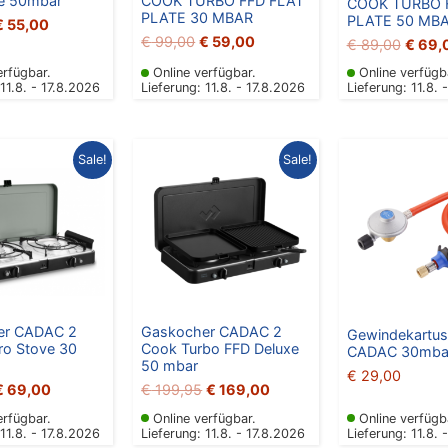
e 50mbar
COOK TURBO FFD FLAT
COOK TURBO 
PLATE 30 MBAR
PLATE 50 MB
€
55,00
€
99,00
€
59,00
€
89,00
€
69,
erfügbar.
Online verfügbar.
Online verfügb
 11.8. - 17.8.2026
Lieferung: 11.8. - 17.8.2026
Lieferung: 11.8. 
Ursprünglicher
Aktueller
Ursprünglicher
Aktueller
Sale!
Sale!
reis
Preis
Preis
Preis
war:
ist:
war:
ist:
€ 99,00
€ 69,00.
€ 199,95
€ 169,00.
er CADAC 2
Gaskocher CADAC 2
Gewindekartus
ro Stove 30
Cook Turbo FFD Deluxe
CADAC 30mba
50 mbar
€
29,00
€
69,00
€
199,95
€
169,00
erfügbar.
Online verfügbar.
Online verfügb
 11.8. - 17.8.2026
Lieferung: 11.8. - 17.8.2026
Lieferung: 11.8. 