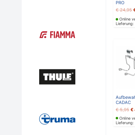
PRO
€
24,95
Online v
Lieferung:
Ur
Pr
wa
€ 
Aufbewa
CADAC
€
5,95
€
Online v
Lieferung: