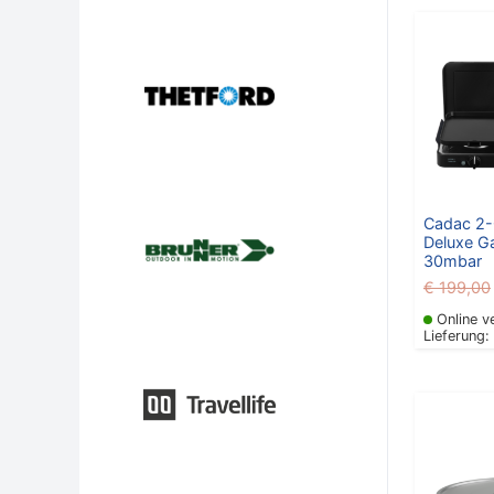
Cadac 2
Deluxe G
30mbar
€
199,00
Online v
Lieferung:
U
P
w
€