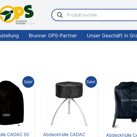
Products
search
sstellung
Brunner OPS-Partner
Unser Geschäft in Gr
Ursprünglicher
Aktueller
Ursprünglicher
Aktueller
Ursprü
Sale!
Sale!
reis
Preis
Preis
Preis
Preis
war:
ist:
war:
ist:
war:
€ 24,95
€ 15,00.
€ 11,95
€ 7,00.
€ 14,9
lle CADAC 50
Abdeckhülle CADAC
Abdeckhülle 