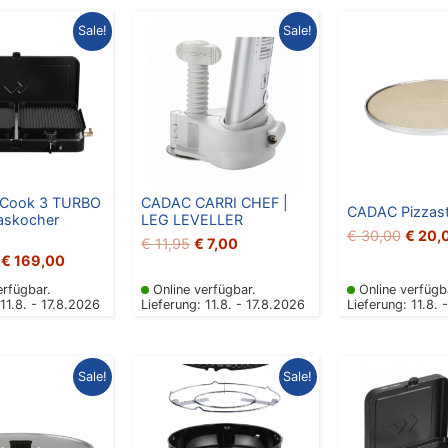
Ursprünglicher
Aktueller
Ursprünglicher
Aktueller
Ursprü
Sale!
Sale!
Preis
Preis
Preis
Preis
Preis
war:
ist:
war:
ist:
war:
€ 199,00
€ 169,00.
€ 11,95
€ 7,00.
€ 30,
-Cook 3 TURBO
CADAC CARRI CHEF |
CADAC Pizzast
askocher
LEG LEVELLER
€
30,00
€
20,
€
11,95
€
7,00
€
169,00
erfügbar.
Online verfügbar.
Online verfügb
 11.8. - 17.8.2026
Lieferung: 11.8. - 17.8.2026
Lieferung: 11.8. 
rsprünglicher
Aktueller
Ursprünglicher
Aktueller
Ursprü
Sale!
Sale!
reis
Preis
Preis
Preis
Preis
ar:
ist:
war:
ist:
war:
 19,95
€ 13,00.
€ 229,00
€ 189,00.
€ 99,