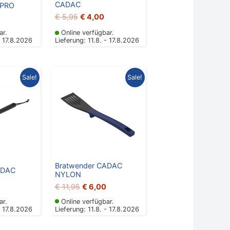
CADAC
 PRO
€
5,95
€
4,00
ar.
Online verfügbar.
- 17.8.2026
Lieferung: 11.8. - 17.8.2026
glicher
ktueller
Ursprünglicher
Aktueller
Sale!
Sale!
reis
Preis
Preis
st:
war:
ist:
 3,00.
€ 11,95
€ 6,00.
Bratwender CADAC
ADAC
NYLON
€
11,95
€
6,00
ar.
Online verfügbar.
- 17.8.2026
Lieferung: 11.8. - 17.8.2026