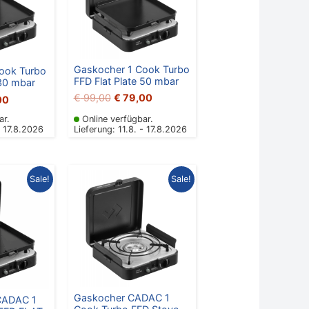
Gaskocher 1 Cook Turbo
ook Turbo
FFD Flat Plate 50 mbar
 30 mbar
€
99,00
€
79,00
00
ar.
Online verfügbar.
- 17.8.2026
Lieferung: 11.8. - 17.8.2026
nglicher
Aktueller
Ursprünglicher
Aktueller
Sale!
Sale!
Preis
Preis
Preis
ist:
war:
ist:
00
€ 69,00.
€ 69,00
€ 59,00.
Gaskocher CADAC 1
ADAC 1