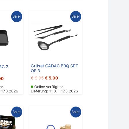
nglicher
Aktueller
Ursprünglicher
Aktueller
Sale!
Sale!
Preis
Preis
Preis
ist:
war:
ist:
95
€ 30,00.
€ 9,95
€ 5,00.
Grillset CADAC BBQ SET
DAC 2
OF 3
€
9,95
€
5,00
00
ar.
Online verfügbar.
- 17.8.2026
Lieferung: 11.8. - 17.8.2026
nglicher
Aktueller
Ursprünglicher
Aktueller
Sale!
Sale!
Preis
Preis
Preis
ist:
war:
ist:
5
€ 8,00.
€ 15,00
€ 10,00.