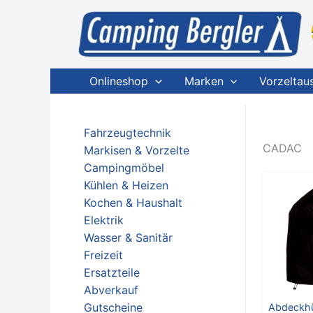
Zum
Inhalt
springen
Onlineshop
Marken
Vorzeltau
Fahrzeugtechnik
CADAC
Markisen & Vorzelte
Campingmöbel
Kühlen & Heizen
P
Kochen & Haushalt
Elektrik
Wasser & Sanitär
Freizeit
Ersatzteile
Abverkauf
Gutscheine
Abdeckhü