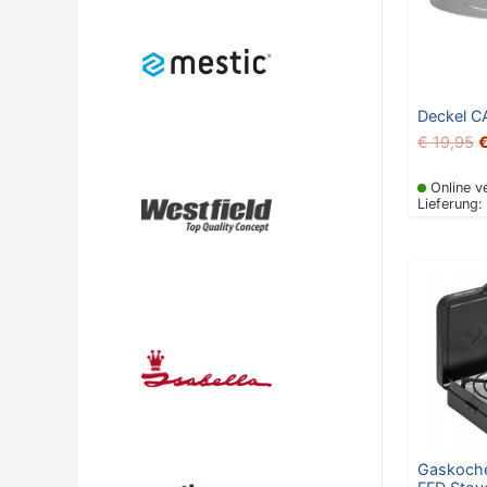
Deckel 
€
19,95
Online v
Lieferung:
P
Gaskoche