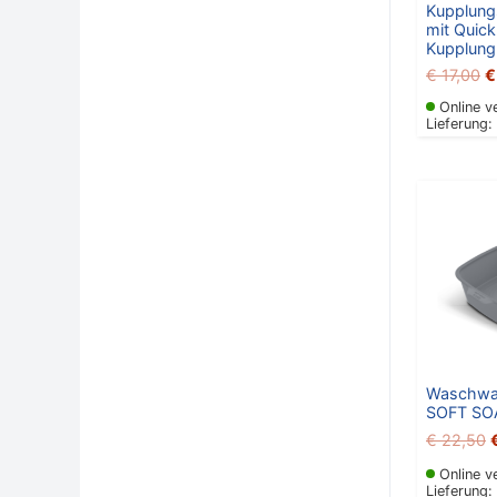
Kupplun
mit Quick
Kupplun
€
17,00
€
Online v
Lieferung:
P
Waschwa
SOFT SO
€
22,50
Online v
Lieferung: