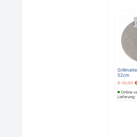
U
P
w
€
Grillmat
52cm
€
10,00
Online v
Lieferung:
Ur
Pr
wa
€ 