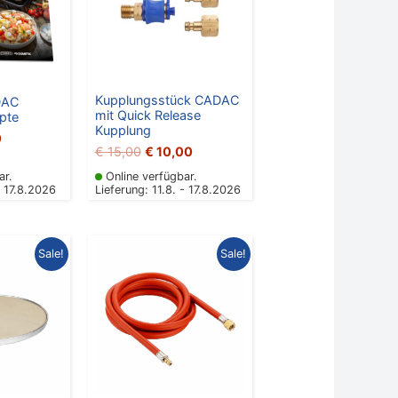
Kupplungsstück CADAC
DAC
mit Quick Release
pte
Kupplung
0
€
15,00
€
10,00
ar.
Online verfügbar.
- 17.8.2026
Lieferung: 11.8. - 17.8.2026
nglicher
Aktueller
Ursprünglicher
Aktueller
Sale!
Sale!
Preis
Preis
Preis
ist:
war:
ist:
95
€ 15,00.
€ 19,95
€ 15,00.