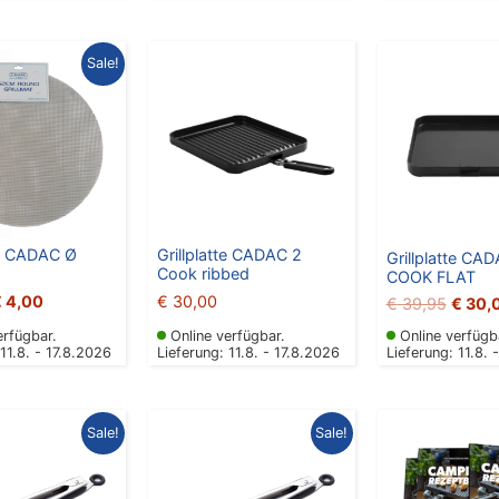
rsprünglicher
Aktueller
Ursprü
Sale!
reis
Preis
Preis
ar:
ist:
war:
 10,00
€ 4,00.
€ 39,
te CADAC Ø
Grillplatte CADAC 2
Grillplatte CA
Cook ribbed
COOK FLAT
€
4,00
€
30,00
€
39,95
€
30,
erfügbar.
Online verfügbar.
Online verfügb
 11.8. - 17.8.2026
Lieferung: 11.8. - 17.8.2026
Lieferung: 11.8. 
sprünglicher
Aktueller
Ursprünglicher
Aktueller
Ursprü
Sale!
Sale!
eis
Preis
Preis
Preis
Preis
r:
ist:
war:
ist:
war:
6,95
€ 4,00.
€ 7,95
€ 5,00.
€ 15,9