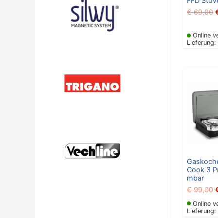
FFD Stov
€
69,00
Online v
Lieferung:
P
Gaskoch
Cook 3 P
mbar
€
99,00
Online v
Lieferung: