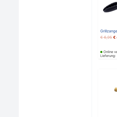
Grillzan
€
6,95
€
Online v
Lieferung:
U
P
w
€