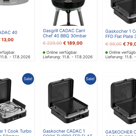
Gasgrill CADAC Carri
Gaskocher 1 C
CADAC 40
Chef 40 BBQ 30mbar
FFD Flat Plate
€
13,00
€
229,00
€
189,00
€
99,00
€
79,
erfügbar.
Online verfügbar.
Online verfügb
 11.8. - 17.8.2026
Lieferung: 11.8. - 17.8.2026
Lieferung: 11.8. 
Ursprünglicher
Aktueller
Ursprünglicher
Aktueller
Ursprü
Sale!
Sale!
reis
Preis
Preis
Preis
Preis
war:
ist:
war:
ist:
war:
€ 69,00
€ 55,00.
€ 99,00
€ 59,00.
€ 89,
r 1 Cook Turbo
Gaskocher CADAC 1
GASKOCHER C