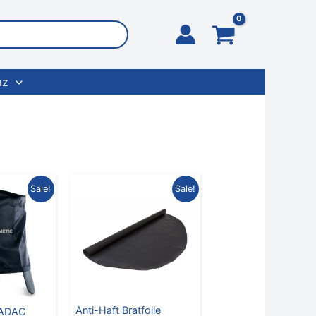
az
nglicher
Aktueller
Ursprünglicher
Aktueller
Sale!
Sale!
Preis
Preis
Preis
ist:
war:
ist:
5
€ 7,00.
€ 5,95
€ 4,00.
Anti-Haft Bratfolie
CADAC