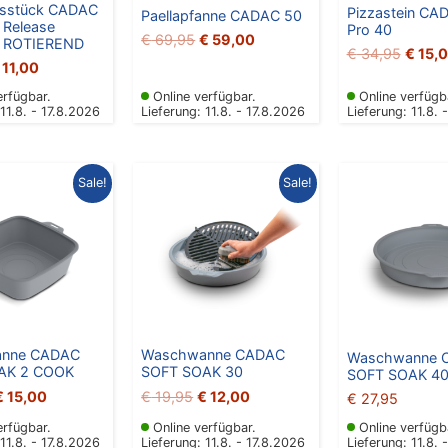
gsstück CADAC
Pizzastein CA
Paellapfanne CADAC 50
 Release
Pro 40
€
69,95
€
59,00
g ROTIEREND
€
34,95
€
15,
11,00
erfügbar.
Online verfügbar.
Online verfügb
 11.8. - 17.8.2026
Lieferung: 11.8. - 17.8.2026
Lieferung: 11.8. 
Ursprünglicher
Aktueller
Ursprünglicher
Aktueller
Sale!
Sale!
reis
Preis
Preis
Preis
war:
ist:
war:
ist:
€ 22,50
€ 15,00.
€ 19,95
€ 12,00.
nne CADAC
Waschwanne CADAC
Waschwanne 
AK 2 COOK
SOFT SOAK 30
SOFT SOAK 4
€
15,00
€
19,95
€
12,00
€
27,95
erfügbar.
Online verfügbar.
Online verfügb
 11.8. - 17.8.2026
Lieferung: 11.8. - 17.8.2026
Lieferung: 11.8. 