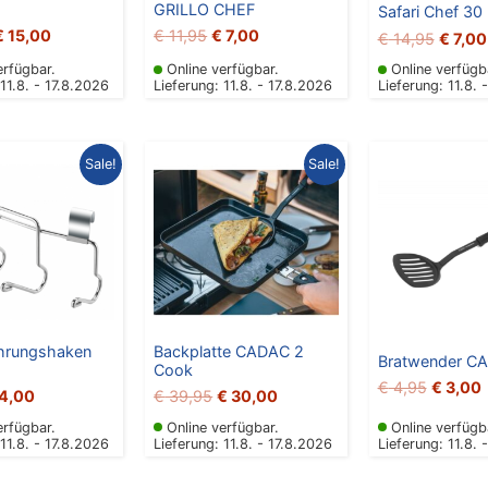
GRILLO CHEF
Safari Chef 30
€
15,00
€
11,95
€
7,00
€
14,95
€
7,00
erfügbar.
Online verfügbar.
Online verfügb
 11.8. - 17.8.2026
Lieferung: 11.8. - 17.8.2026
Lieferung: 11.8. 
sprünglicher
Aktueller
Ursprünglicher
Aktueller
Ursprün
A
Sale!
Sale!
eis
Preis
Preis
Preis
Preis
P
r:
ist:
war:
ist:
war:
i
5,95
€ 4,00.
€ 39,95
€ 30,00.
€ 4,95
€
hrungshaken
Backplatte CADAC 2
Bratwender C
Cook
€
4,95
€
3,00
4,00
€
39,95
€
30,00
erfügbar.
Online verfügbar.
Online verfügb
 11.8. - 17.8.2026
Lieferung: 11.8. - 17.8.2026
Lieferung: 11.8. 