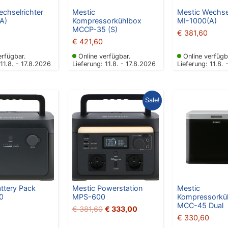
chselrichter
Mestic
Mestic Wechsel
A)
Kompressorkühlbox
MI-1000(A)
MCCP-35 (S)
€
381,60
€
421,60
erfügbar.
Online verfügbar.
Online verfügb
 11.8. - 17.8.2026
Lieferung: 11.8. - 17.8.2026
Lieferung: 11.8. 
Ursprünglicher
Aktueller
Sale!
Preis
Preis
war:
ist:
€ 381,60
€ 333,00.
ttery Pack
Mestic Powerstation
Mestic
0
MPS-600
Kompressorkü
MCC-45 Dual
€
381,60
€
333,00
€
330,60