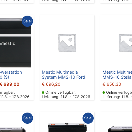
Ursprünglicher
Aktueller
Sale!
Preis
Preis
war:
ist:
€ 764,10
€ 699,00.
owerstation
Mestic Multimedia
Mestic Multim
 (S)
System MMS-10 Ford
MMS-10 Stella
€
699,00
€
696,20
€
650,30
erfügbar.
Online verfügbar.
Online verfügb
 11.8. - 17.8.2026
Lieferung: 11.8. - 17.8.2026
Lieferung: 11.8. 
Ursprünglicher
Aktueller
Ursprünglicher
Aktueller
Sale!
Sale!
Preis
Preis
Preis
Preis
war:
ist:
war:
ist:
€ 636,60
€ 599,00.
€ 679,20
€ 599,00.