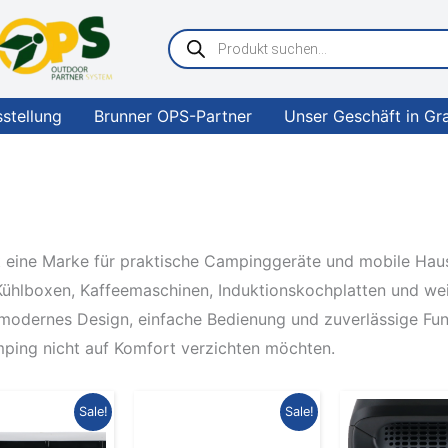
Products
search
sstellung
Brunner OPS-Partner
Unser Geschäft in Gr
t eine Marke für praktische Campinggeräte und mobile Hau
ühlboxen, Kaffeemaschinen, Induktionskochplatten und wei
 modernes Design, einfache Bedienung und zuverlässige Funkt
ping nicht auf Komfort verzichten möchten.
Ursprünglicher
Aktueller
Ursprünglicher
Aktueller
Urs
Sale!
Sale!
Preis
Preis
Preis
Preis
Prei
war:
ist:
war:
ist:
war