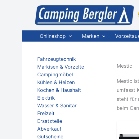
Zum
Inhalt
springen
Onlineshop
Marken
Vorzeltau
Fahrzeugtechnik
Mestic
Markisen & Vorzelte
Campingmöbel
Mestic is
Kühlen & Heizen
Kochen & Haushalt
umfasst K
Elektrik
steht für
Wasser & Sanitär
beim Cam
Freizeit
Ersatzteile
Abverkauf
Gutscheine