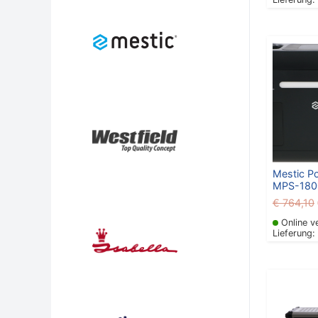
Mestic P
MPS-1800
€
764,10
Online v
Lieferung: