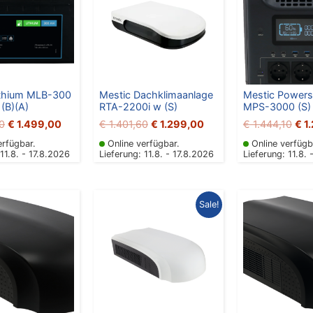
€ 1.614,20
€ 1.499,00.
€ 1.401,60
€ 1.299,00.
€ 1
ithium MLB-300
Mestic Dachklimaanlage
Mestic Powers
 (B)(A)
RTA-2200i w (S)
MPS-3000 (S)
0
€
1.499,00
€
1.401,60
€
1.299,00
€
1.444,10
€
1
erfügbar.
Online verfügbar.
Online verfügb
 11.8. - 17.8.2026
Lieferung: 11.8. - 17.8.2026
Lieferung: 11.8. 
Ursprünglicher
Aktueller
Urs
Sale!
Preis
Preis
Pre
war:
ist:
war
€ 1.355,80
€ 1.099,00.
€ 1