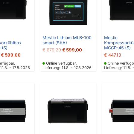
Mestic Lithium MLB-100
Mestic
orkühlbox
smart (S)(A)
Kompressorkü
 (S)
MCCP-45 (S)
€
679,20
€
599,00
€
599,00
€
447,10
erfügbar.
Online verfügbar.
Online verfügb
 11.8. - 17.8.2026
Lieferung: 11.8. - 17.8.2026
Lieferung: 11.8. 