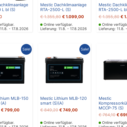
achklimaanlage
Mestic Dachklimaanlage
Mestic Dachkl
L bl (S)
RTA-2500-L (S)
RTA-2500-L bl
0
€
1.355,80
€
1.099,00
€
1.355,80
€
1
erfügbar.
Online verfügbar.
Online verfügb
 11.8. - 17.8.2026
Lieferung: 11.8. - 17.8.2026
Lieferung: 11.8. 
Ursprünglicher
Aktueller
Ursprünglicher
Aktueller
Urspr
Sale!
Sale!
Preis
Preis
Preis
Preis
Preis
war:
ist:
war:
ist:
war:
€ 934,20
€ 799,00.
€ 849,20
€ 749,00.
€ 764
ithium MLB-150
Mestic Lithium MLB-120
Mestic
 (A)
smart (S)(A)
Kompressorkü
MCCP-75 (S)
€
799,00
€
849,20
€
749,00
€
764,10
€
69
erfügbar.
Online verfügbar.
Online verfügb
 11.8. - 17.8.2026
Lieferung: 11.8. - 17.8.2026
Lieferung: 11.8. 