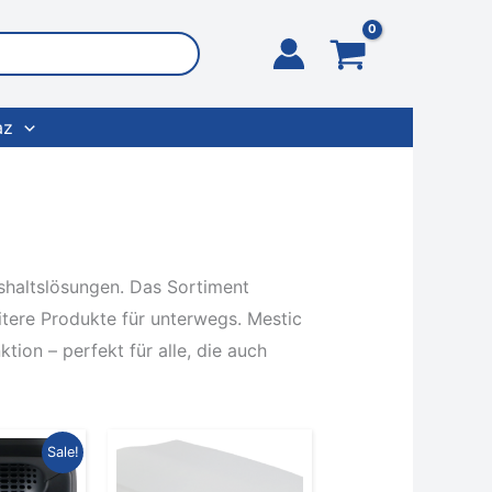
az
shaltslösungen. Das Sortiment
tere Produkte für unterwegs. Mestic
ion – perfekt für alle, die auch
prünglicher
Aktueller
Sale!
s
Preis
:
ist: