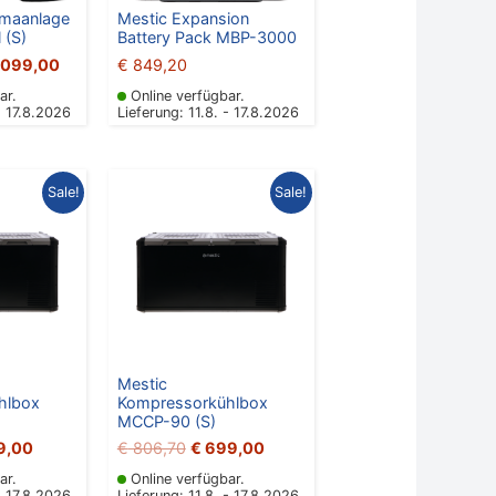
imaanlage
Mestic Expansion
 (S)
Battery Pack MBP-3000
.099,00
€
849,20
ar.
Online verfügbar.
- 17.8.2026
Lieferung: 11.8. - 17.8.2026
ünglicher
Aktueller
Ursprünglicher
Aktueller
Sale!
Sale!
Preis
Preis
Preis
ist:
war:
ist:
,10
€ 699,00.
€ 806,70
€ 699,00.
Mestic
hlbox
Kompressorkühlbox
MCCP-90 (S)
9,00
€
806,70
€
699,00
ar.
Online verfügbar.
- 17.8.2026
Lieferung: 11.8. - 17.8.2026