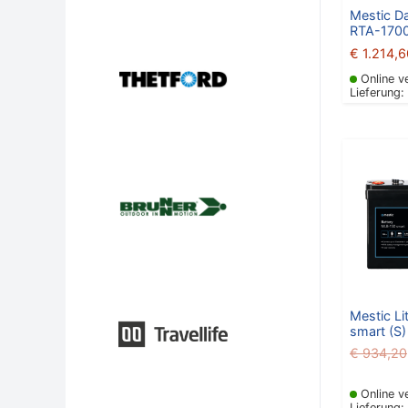
Mestic D
RTA-1700 
€
1.214,6
Online v
Lieferung:
Mestic L
smart (S)
€
934,20
Online v
Lieferung: