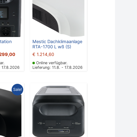
.444,10
€ 1.299,00.
tation
Mestic Dachklimaanlage
RTA-1700 L wß (S)
.299,00
€
1.214,60
ar.
Online verfügbar.
- 17.8.2026
Lieferung: 11.8. - 17.8.2026
prünglicher
Aktueller
Sale!
is
Preis
:
ist:
.355,80
€ 1.099,00.