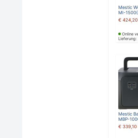
Mestic We
MI-1500(
€
424,20
Online v
Lieferung:
Mestic Ba
MBP-100
€
339,10