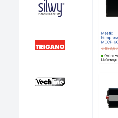
Mestic
Kompress
MCCP-60
€
636,60
Online v
Lieferung: