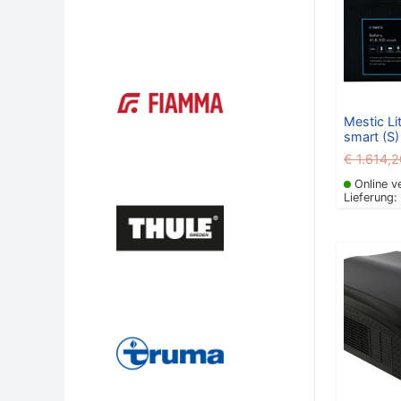
Mestic L
smart (S)
€
1.614,2
Online v
Lieferung: