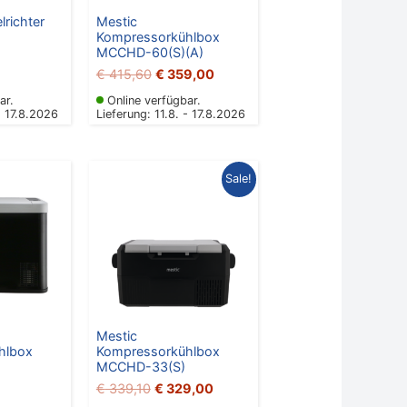
richter
Mestic
Kompressorkühlbox
MCCHD-60(S)(A)
€
415,60
€
359,00
ar.
Online verfügbar.
- 17.8.2026
Lieferung: 11.8. - 17.8.2026
Ursprünglicher
Aktueller
Sale!
Preis
Preis
war:
ist:
€ 339,10
€ 329,00.
Mestic
hlbox
Kompressorkühlbox
MCCHD-33(S)
€
339,10
€
329,00