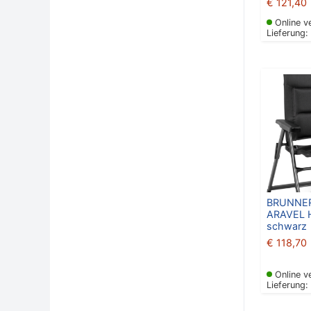
€
121,40
Online v
Lieferung:
BRUNNER
ARAVEL H
schwarz
€
118,70
Online v
Lieferung: