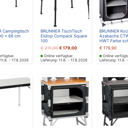
 Campingtisch
BRUNNER TischTisch
BRUNNER Koc
00 x 68 cm
Elùtop Compack Square
Azabache CTW
100
HWT Farbe sc
€
215,90
€
179,00
€
179,90
erfügbar.
Online verfügbar.
Online verfügb
 11.8. - 17.8.2026
Lieferung: 11.8. - 17.8.2026
Lieferung: 11.8. 
Urspr
Preis
war:
€ 17