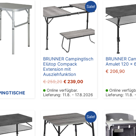
Ursprünglicher
Aktueller
Sale!
Preis
Preis
war:
ist:
€ 259,20
€ 239,00.
BRUNNER Campingtisch
BRUNNER Camp
Elùtop Compack
Amulet 120 x 
Extension mit
€
206,90
Ausziehfunktion
€
259,20
€
239,00
Online verfügbar.
Online verfügb
INGTISCHE
Lieferung: 11.8. - 17.8.2026
Lieferung: 11.8. 
Ursprünglicher
Aktueller
Sale!
Preis
Preis
war:
ist:
€ 215,90
€ 179,00.