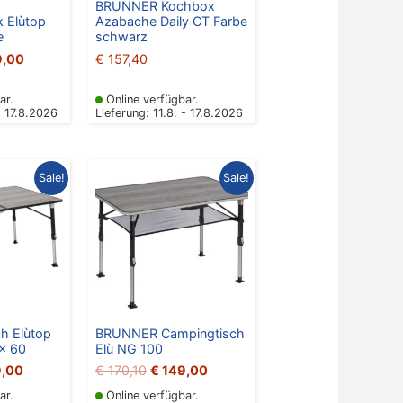
BRUNNER Kochbox
 Elùtop
Azabache Daily CT Farbe
e
schwarz
9,00
€
157,40
ar.
Online verfügbar.
- 17.8.2026
Lieferung: 11.8. - 17.8.2026
ünglicher
Aktueller
Ursprünglicher
Aktueller
Sale!
Sale!
Preis
Preis
Preis
ist:
war:
ist:
,90
€ 149,00.
€ 170,10
€ 149,00.
h Elùtop
BRUNNER Campingtisch
x 60
Elù NG 100
,00
€
170,10
€
149,00
ar.
Online verfügbar.