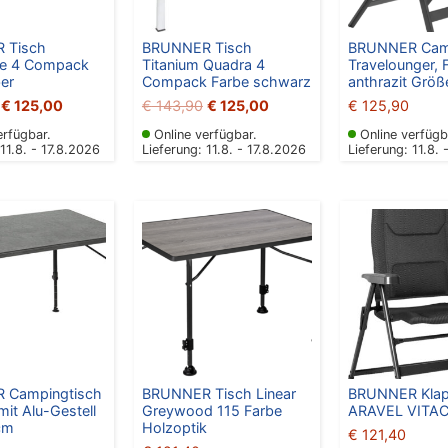
 Tisch
BRUNNER Tisch
BRUNNER Camp
te 4 Compack
Titanium Quadra 4
Travelounger, 
ber
Compack Farbe schwarz
anthrazit Größ
€
125,00
€
143,90
€
125,00
€
125,90
erfügbar.
Online verfügbar.
Online verfügb
 11.8. - 17.8.2026
Lieferung: 11.8. - 17.8.2026
Lieferung: 11.8. 
 Campingtisch
BRUNNER Tisch Linear
BRUNNER Klap
it Alu-Gestell
Greywood 115 Farbe
ARAVEL VITAC
cm
Holzoptik
€
121,40