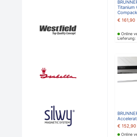
BRUNNER
Titanium
Compack
€
161,90
Online v
Lieferung:
BRUNNER
Accelerat
€
152,90
Online v