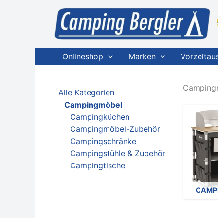
Zum
Inhalt
springen
Onlineshop
Marken
Vorzeltau
Camping
Alle Kategorien
Campingmöbel
Campingküchen
Campingmöbel-Zubehör
Campingschränke
Campingstühle & Zubehör
Campingtische
CAMP