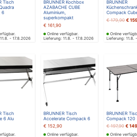
 Tisch
BRUNNER Kochbox
BRUNNER
 Quadra
AZABACHE CUBE
Küchenschrank
 6
Aluminium,
Compack Cub
superkompakt
€
179,90
€
15
€
161,90
erfügbar.
Online verfügbar.
Online verfügb
 11.8. - 17.8.2026
Lieferung: 11.8. - 17.8.2026
Lieferung: 11.8. 
Urspr
Preis
war:
€ 197
 Tisch
BRUNNER Tisch
BRUNNER Tisc
e 6 Alu
Accelerate Compack 6
Compack 120 
€
152,90
€
197,90
€
149
erfügbar.
Online verfügbar.
Online verfügb