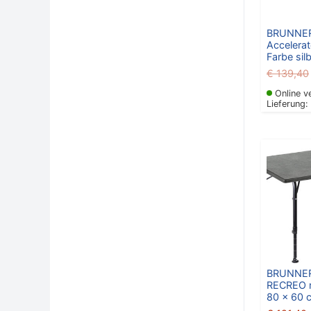
BRUNNER
Accelera
Farbe sil
€
139,40
Online v
Lieferung:
BRUNNER
RECREO m
80 x 60 