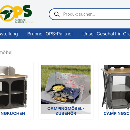
Products
search
sstellung
Brunner OPS-Partner
Unser Geschäft in Gr
möbel
CAMPINGMÖBEL-
INGKÜCHEN
ZUBEHÖR
CAMPINGSC