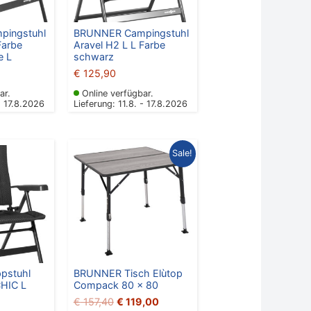
ingstuhl
BRUNNER Campingstuhl
Farbe
Aravel H2 L L Farbe
e L
schwarz
€
125,90
ar.
Online verfügbar.
- 17.8.2026
Lieferung: 11.8. - 17.8.2026
Ursprünglicher
Aktueller
Sale!
Preis
Preis
war:
ist:
€ 157,40
€ 119,00.
pstuhl
BRUNNER Tisch Elùtop
HIC L
Compack 80 x 80
€
157,40
€
119,00