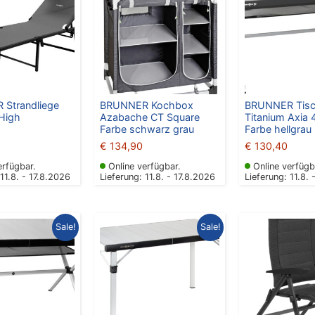
Strandliege
BRUNNER Kochbox
BRUNNER Tis
 High
Azabache CT Square
Titanium Axia 
Farbe schwarz grau
Farbe hellgrau
€
134,90
€
130,40
erfügbar.
Online verfügbar.
Online verfügb
 11.8. - 17.8.2026
Lieferung: 11.8. - 17.8.2026
Lieferung: 11.8. 
Ursprünglicher
Aktueller
Ursprünglicher
Aktueller
Sale!
Sale!
Preis
Preis
Preis
Preis
war:
ist:
war:
ist:
€ 139,40
€ 125,00.
€ 143,90
€ 125,00.