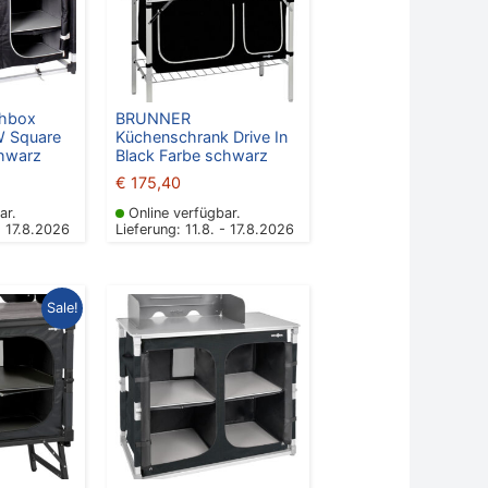
hbox
BRUNNER
 Square
Küchenschrank Drive In
hwarz
Black Farbe schwarz
€
175,40
ar.
Online verfügbar.
- 17.8.2026
Lieferung: 11.8. - 17.8.2026
ünglicher
Aktueller
Sale!
Preis
ist:
9,90
€ 159,00.