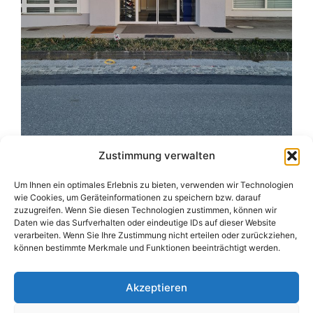
Zustimmung verwalten
Um Ihnen ein optimales Erlebnis zu bieten, verwenden wir Technologien
wie Cookies, um Geräteinformationen zu speichern bzw. darauf
zuzugreifen. Wenn Sie diesen Technologien zustimmen, können wir
Camping Bergler GmbH
Daten wie das Surfverhalten oder eindeutige IDs auf dieser Website
Peter-Leardi-Weg 4, 8054 Graz
verarbeiten. Wenn Sie Ihre Zustimmung nicht erteilen oder zurückziehen,
Steiermark / Österreich​
können bestimmte Merkmale und Funktionen beeinträchtigt werden.
+43 316 225711
​ •
info@campingbergler.at​
Impressum
Akzeptieren
AGB
Schlichtungsstelle