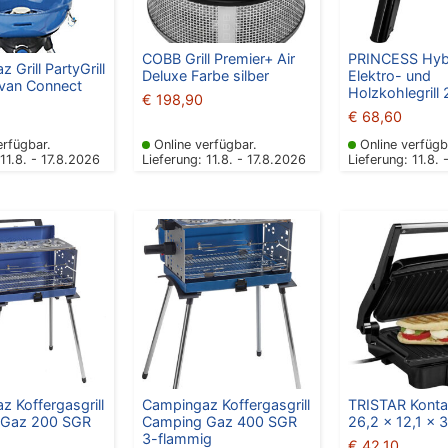
COBB Grill Premier+ Air
PRINCESS Hybri
 Grill PartyGrill
Deluxe Farbe silber
Elektro- und
van Connect
Holzkohlegrill
€
198,90
€
68,60
erfügbar.
Online verfügbar.
Online verfügb
 11.8. - 17.8.2026
Lieferung: 11.8. - 17.8.2026
Lieferung: 11.8. 
 Koffergasgrill
Campingaz Koffergasgrill
TRISTAR Kontak
 Gaz 200 SGR
Camping Gaz 400 SGR
26,2 x 12,1 x 
3-flammig
€
42,10