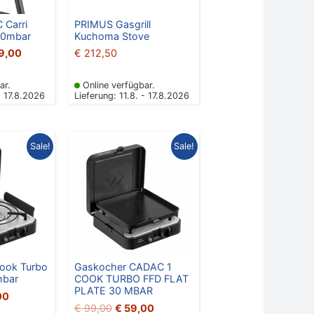
 Carri
PRIMUS Gasgrill
30mbar
Kuchoma Stove
9,00
€
212,50
ar.
Online verfügbar.
- 17.8.2026
Lieferung: 11.8. - 17.8.2026
nglicher
Aktueller
Ursprünglicher
Aktueller
Sale!
Sale!
Preis
Preis
Preis
ist:
war:
ist:
00
€ 55,00.
€ 99,00
€ 59,00.
ook Turbo
Gaskocher CADAC 1
mbar
COOK TURBO FFD FLAT
PLATE 30 MBAR
00
€
99,00
€
59,00