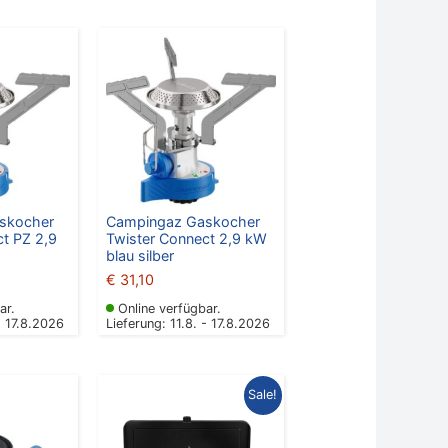
skocher
Campingaz Gaskocher
t PZ 2,9
Twister Connect 2,9 kW
blau silber
€
31,10
ar.
Online verfügbar.
- 17.8.2026
Lieferung: 11.8. - 17.8.2026
Ursprünglicher
Aktueller
Sale!
Preis
Preis
war:
ist:
€ 199,00
€ 169,00.