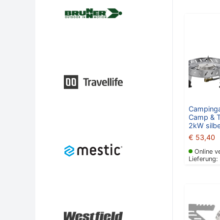
Camping
Camp & T
2kW silb
€
53,40
Online v
Lieferung: