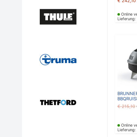
€
242,10
Online v
Lieferung:
BRUNNER
BBQRUIS
€
215,10
Online v
Lieferung: