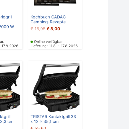
dgrill
Kochbuch CADAC
Camping-Rezepte
 2000 W
€
15,95
€
8,00
ar.
Online verfügbar.
- 17.8.2026
Lieferung: 11.8. - 17.8.2026
tgrill
TRISTAR Kontaktgrill 33
33,3 cm
x 12 x 35,1 cm
€
55,60