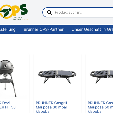
Products
search
sstellung
Brunner OPS-Partner
Unser Geschäft in Gr
 Devil
BRUNNER Gasgrill
BRUNNER Gasgr
ER HT 50
Mariposa 30 mbar
Mariposa 50 
klappbar
klappbar