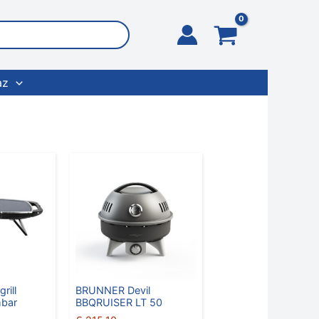
az
ill
BRUNNER Devil
mbar
BBQRUISER LT 50