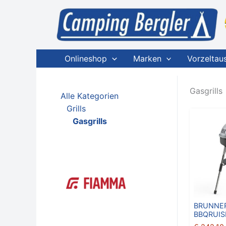
Zum
Inhalt
springen
Onlineshop
Marken
Vorzeltau
Gasgrills
Alle Kategorien
Grills
Gasgrills
BRUNNER
BBQRUIS