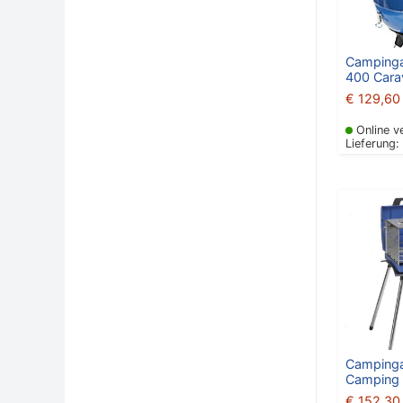
Campingaz
400 Cara
€
129,60
Online v
Lieferung:
Campingaz
Camping
€
152,30