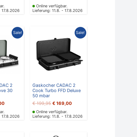
ar.
Online verfügbar.
- 17.8.2026
Lieferung: 11.8. - 17.8.2026
nglicher
Aktueller
Ursprünglicher
Aktueller
Sale!
Sale!
Preis
Preis
Preis
ist:
war:
ist:
00
€ 69,00.
€ 199,95
€ 169,00.
DAC 2
Gaskocher CADAC 2
ove 30
Cook Turbo FFD Deluxe
50 mbar
00
€
199,95
€
169,00
ar.
Online verfügbar.
- 17.8.2026
Lieferung: 11.8. - 17.8.2026