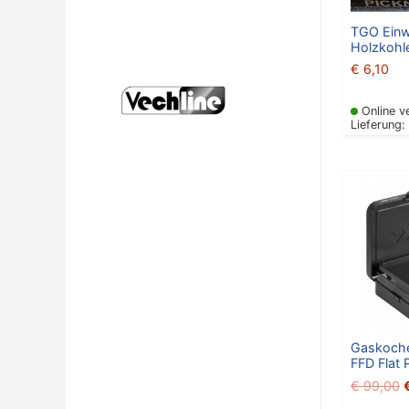
TGO Einwe
Holzkohl
€
6,10
Online v
Lieferung:
P
Gaskoche
FFD Flat 
€
99,00