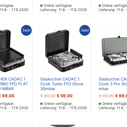
erfügbar.
Online verfügbar.
Online verfügb
 11.8. - 17.8.2026
Lieferung: 11.8. - 17.8.2026
Lieferung: 11.8. 
Ursprünglicher
Aktueller
Ursprünglicher
Aktueller
Ursprü
Sale!
Sale!
reis
Preis
Preis
Preis
Preis
war:
ist:
war:
ist:
war:
€ 89,00
€ 69,00.
€ 69,00
€ 59,00.
€ 99,
ER CADAC 1
Gaskocher CADAC 1
Gaskocher CA
RBO FFD FLAT
Cook Turbo FFD Stove
Cook 3 Pro St
0 MBAR
30mbar
mbar
€
69,00
€
69,00
€
59,00
€
99,00
€
69,
erfügbar.
Online verfügbar.
Online verfügb
 11.8. - 17.8.2026
Lieferung: 11.8. - 17.8.2026
Lieferung: 11.8. 