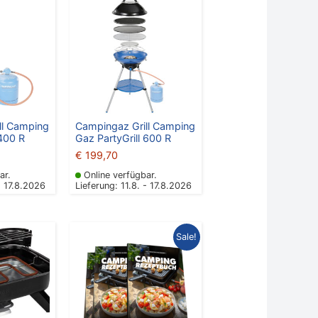
ll Camping
Campingaz Grill Camping
 400 R
Gaz PartyGrill 600 R
€
199,70
ar.
Online verfügbar.
- 17.8.2026
Lieferung: 11.8. - 17.8.2026
Ursprünglicher
Aktueller
Sale!
Preis
Preis
war:
ist:
€ 15,95
€ 8,00.