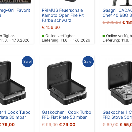
g-Grill Favorit
PRIMUS Feuerschale
Gasgrill CADAC
e
Kamoto Open Fire Pit
Chef 40 BBQ 
Farbe schwarz
€
229,00
€
18
€
156,60
erfügbar.
Online verfügbar.
Online verfügb
 11.8. - 17.8.2026
Lieferung: 11.8. - 17.8.2026
Lieferung: 11.8. 
Ursprünglicher
Aktueller
Ursprünglicher
Aktueller
Ursprü
Sale!
Sale!
reis
Preis
Preis
Preis
Preis
war:
ist:
war:
ist:
war:
€ 99,00
€ 79,00.
€ 99,00
€ 79,00.
€ 69,
r 1 Cook Turbo
Gaskocher 1 Cook Turbo
Gaskocher 1 C
Plate 30 mbar
FFD Flat Plate 50 mbar
FFD Stove 50
€
79,00
€
99,00
€
79,00
€
69,00
€
55,