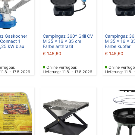
az Gaskocher
Campingaz 360° Grill CV
Campingaz 360
Connect 1
M 35 x 16 x 35 cm
M 35 x 16 x 3
1,25 kW blau
Farbe anthrazit
Farbe kupfer
€
145,60
€
145,60
erfügbar.
Online verfügbar.
Online verfügb
 11.8. - 17.8.2026
Lieferung: 11.8. - 17.8.2026
Lieferung: 11.8. 
Ursp
Preis
war:
€ 22