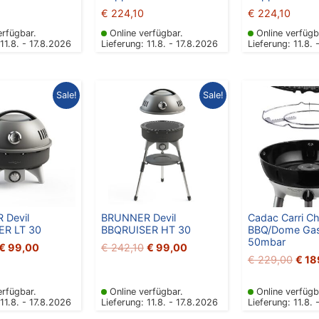
€
224,10
€
224,10
erfügbar.
Online verfügbar.
Online verfügb
 11.8. - 17.8.2026
Lieferung: 11.8. - 17.8.2026
Lieferung: 11.8. 
Ursprünglicher
Aktueller
Ursprünglicher
Aktueller
Ursp
Sale!
Sale!
Preis
Preis
Preis
Preis
Preis
war:
ist:
war:
ist:
war:
€ 215,10
€ 99,00.
€ 242,10
€ 99,00.
€ 22
 Devil
BRUNNER Devil
Cadac Carri C
ER LT 30
BBQRUISER HT 30
BBQ/Dome Gasg
50mbar
€
99,00
€
242,10
€
99,00
€
229,00
€
18
erfügbar.
Online verfügbar.
Online verfügb
 11.8. - 17.8.2026
Lieferung: 11.8. - 17.8.2026
Lieferung: 11.8. 