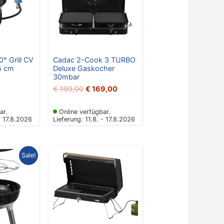
° Grill CV
Cadac 2-Cook 3 TURBO
5 cm
Deluxe Gaskocher
30mbar
€
199,00
€
169,00
ar.
Online verfügbar.
- 17.8.2026
Lieferung: 11.8. - 17.8.2026
rünglicher
Aktueller
Sale!
Preis
ist:
9,00
€ 189,00.