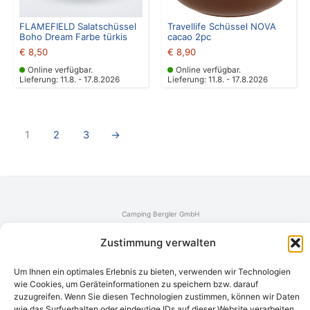
FLAMEFIELD Salatschüssel
Travellife Schüssel NOVA
Boho Dream Farbe türkis
cacao 2pc
€
8,50
€
8,90
Online verfügbar.
Online verfügbar.
Lieferung: 11.8. - 17.8.2026
Lieferung: 11.8. - 17.8.2026
1
2
3
→
Camping Bergler GmbH
Peter-Leardi-Weg 4, 8054 Graz
Steiermark / Österreich​
Zustimmung verwalten
+43 316 225711
​ •
info@campingbergler.at​
Um Ihnen ein optimales Erlebnis zu bieten, verwenden wir Technologien
Impressum
wie Cookies, um Geräteinformationen zu speichern bzw. darauf
AGB
zuzugreifen. Wenn Sie diesen Technologien zustimmen, können wir Daten
Schlichtungsstelle
wie das Surfverhalten oder eindeutige IDs auf dieser Website verarbeiten.
Widerrufsrecht und Formular