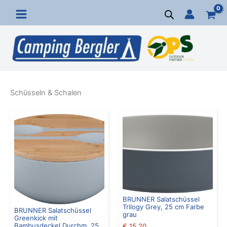
Zum
Inhalt
springen
Schüsseln & Schalen
BRUNNER Salatschüssel
Trilogy Grey, 25 cm Farbe
BRUNNER Salatschüssel
grau
Greenkick mit
Bambusdeckel Durchm. 25
€
15,20