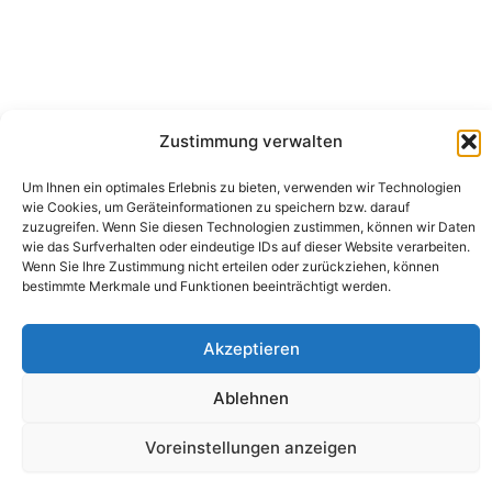
Zustimmung verwalten
Um Ihnen ein optimales Erlebnis zu bieten, verwenden wir Technologien
wie Cookies, um Geräteinformationen zu speichern bzw. darauf
Camping Bergler GmbH
zuzugreifen. Wenn Sie diesen Technologien zustimmen, können wir Daten
Peter-Leardi-Weg 4, 8054 Graz
wie das Surfverhalten oder eindeutige IDs auf dieser Website verarbeiten.
Steiermark / Österreich​
Wenn Sie Ihre Zustimmung nicht erteilen oder zurückziehen, können
+43 316 225711
​ •
info@campingbergler.at​
bestimmte Merkmale und Funktionen beeinträchtigt werden.
Impressum
AGB
Akzeptieren
Schlichtungsstelle
Widerrufsrecht und Formular
Datenschutzerklärung
Ablehnen
Cookie-Richtlinie (EU)
Echtheit von Bewertungen
Voreinstellungen anzeigen