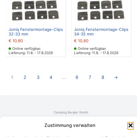
Joniq Fenstermontage-Clips
Joniq Fenstermontage-Clips
32-33 mm
34-35 mm
€
10,60
€
10,60
Online verfügbar.
Online verfügbar.
Lieferung: 11.8. - 17.8.2026
Lieferung: 11.8. - 17.8.2026
1
2
3
4
…
6
7
8
→
Camping Bergler GmbH
Peter-Leardi-Weg 4, 8054 Graz
Steiermark / Österreich​
Zustimmung verwalten
+43 316 225711
​ •
info@campingbergler.at​