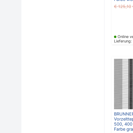
€
125,10
Online v
Lieferung:
BRUNNE
Vorzeltte
500, 400
Farbe gra