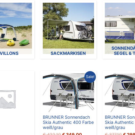
SONNENDÄ
VILLONS
SACKMARKISEN
SEGEL & 
Ursprünglicher
Aktueller
Urspr
Sale!
Preis
Preis
Preis
war:
ist:
war:
€ 422,10
€ 349,00.
€ 377
BRUNNER Sonnendach
BRUNNER Son
Skia Authentic 400 Farbe
Skia Authentic
weiß/grau
weiß/grau
€
422,10
€
349,00
€
377,10
€
299