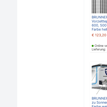
BRUNNE
Vorzeltte
600, 500
Farbe hel
€
123,20
Online v
Lieferung:
BRUNNER
zu Sonne
Farbe we