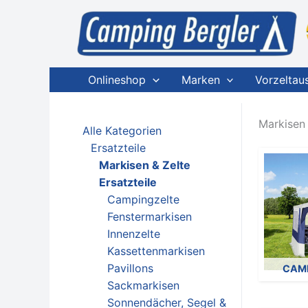
Zum
Inhalt
springen
Onlineshop
Marken
Vorzeltau
Markisen 
Alle Kategorien
Ersatzteile
Markisen & Zelte
Ersatzteile
Campingzelte
Fenstermarkisen
Innenzelte
Kassettenmarkisen
Pavillons
CAM
Sackmarkisen
Sonnendächer, Segel &