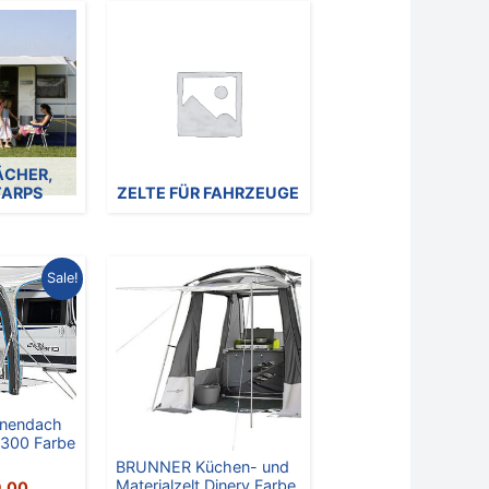
CHER,
TARPS
ZELTE FÜR FAHRZEUGE
ünglicher
Aktueller
Sale!
Preis
ist:
,10
€ 299,00.
nendach
 300 Farbe
BRUNNER Küchen- und
Materialzelt Dinery Farbe
,00