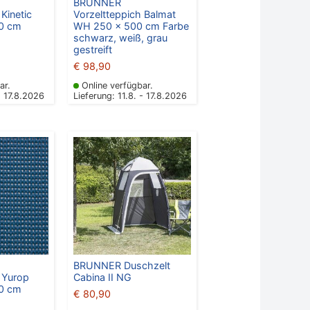
BRUNNER
Kinetic
Vorzeltteppich Balmat
50 cm
WH 250 x 500 cm Farbe
schwarz, weiß, grau
gestreift
€
98,90
ar.
Online verfügbar.
- 17.8.2026
Lieferung: 11.8. - 17.8.2026
BRUNNER Duschzelt
 Yurop
Cabina II NG
50 cm
€
80,90