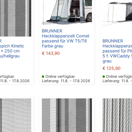
BRUNNER
Heckklappenzelt Comet
R
passend für VW T5/T6
BRUNNER
ppich Kinetic
Farbe grau
Heckklappenze
 x 250 cm
passend für Pi
€
143,90
u/hellgrau
5 f. VWCaddy 
grau
€
125,90
erfügbar.
Online verfügbar.
Online verfügb
 11.8. - 17.8.2026
Lieferung: 11.8. - 17.8.2026
Lieferung: 11.8. 