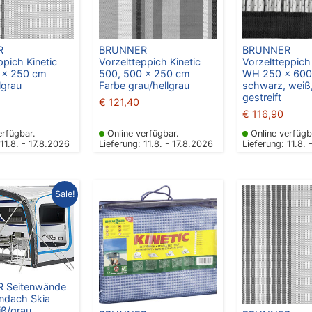
R
BRUNNER
BRUNNER
ppich Kinetic
Vorzeltteppich Kinetic
Vorzeltteppich
 x 250 cm
500, 500 x 250 cm
WH 250 x 600
lgrau
Farbe grau/hellgrau
schwarz, weiß
gestreift
€
121,40
€
116,90
erfügbar.
Online verfügbar.
Online verfügb
 11.8. - 17.8.2026
Lieferung: 11.8. - 17.8.2026
Lieferung: 11.8. 
Ursprünglicher
Aktueller
Sale!
Preis
Preis
war:
ist:
€ 125,10
€ 99,00.
 Seitenwände
ndach Skia
iß/grau