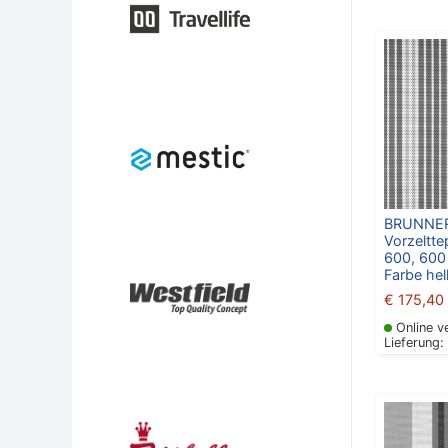
BRUNNE
Vorzeltte
600, 600
Farbe hel
€
175,40
Online v
Lieferung: