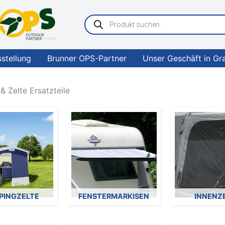
Products
search
sstellung
Brunner OPS-Partner
Unser Geschäft in Gr
& Zelte Ersatzteile
PINGZELTE
FENSTERMARKISEN
INNENZ