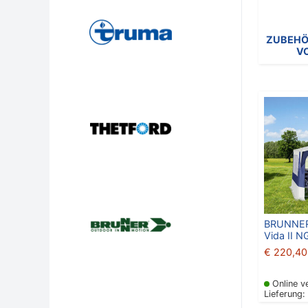
ZUBEHÖR
V
BRUNNER
Vida II N
€
220,40
Online v
Lieferung: