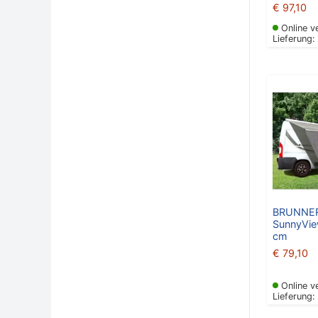
€
97,10
Online v
Lieferung:
BRUNNER
SunnyVie
cm
€
79,10
Online v
Lieferung: