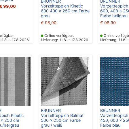
BRUNNER
BRUNNER
Vorzeltteppich Kinetic
Vorzeltteppich 
€
99,00
600 400 x 250 cm Farbe
600, 400 x 2
grau
Farbe hellgrau
€
98,90
€
98,90
erfügbar.
Online verfügbar.
Online verfügb
 11.8. - 17.8.2026
Lieferung: 11.8. - 17.8.2026
Lieferung: 11.8. 
R
BRUNNER
BRUNNER
ppich Kinetic
Vorzeltteppich Balmat
Vorzeltteppich
 x 250 cm
500 x 250 cm Farbe
450, 600 x 2
u/hellgrau
grau / weiß
Farbe blau