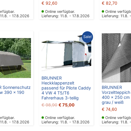
€
92,60
€
82,70
erfügbar.
Online verfügbar.
Online verfügb
 11.8. - 17.8.2026
Lieferung: 11.8. - 17.8.2026
Lieferung: 11.8. 
Ursprünglicher
Aktueller
Sale!
Preis
Preis
war:
ist:
€ 98,90
€ 75,00.
BRUNNER
Heckklappenzelt
 Sonnenschutz
BRUNNER
passend für Pilote Caddy
w 390 x 190
Vorzeltteppich
4 VW 4 T5/T6
400 x 250 cm 
Fahrerhaus 3-teilig
grau / weiß
€
98,90
€
75,00
€
74,60
erfügbar.
Online verfügbar.
Online verfügb
 11.8. - 17.8.2026
Lieferung: 11.8. - 17.8.2026
Lieferung: 11.8. 