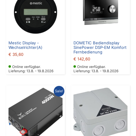
Mestic Display -
DOMETIC Bediendisplay
Wechselrichter(A)
SinePower DSP-EM Komfort
Fernbedienung
€
35,60
€
142,60
Online verfügbar.
Online verfügbar.
Lieferung: 13.8. - 19.8.2026
Lieferung: 13.8. - 19.8.2026
Ursprünglicher
Aktueller
Sale!
Preis
Preis
war:
ist:
€ 1.699,20
€ 1.499,00.