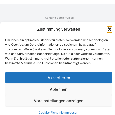
Camping Bergler GmbH
Peter-Leardi-Weg 4, 8054 Graz
Steiermark / Österreich​
Zustimmung verwalten
+43 316 225711
​ •
info@campingbergler.at​
Impressum
Um Ihnen ein optimales Erlebnis zu bieten, verwenden wir Technologien
AGB
wie Cookies, um Geräteinformationen zu speichern bzw. darauf
Schlichtungsstelle
zuzugreifen. Wenn Sie diesen Technologien zustimmen, können wir Daten
Widerrufsrecht und Formular
wie das Surfverhalten oder eindeutige IDs auf dieser Website verarbeiten.
Datenschutzerklärung
Wenn Sie Ihre Zustimmung nicht erteilen oder zurückziehen, können
Cookie-Richtlinie (EU)
bestimmte Merkmale und Funktionen beeinträchtigt werden.
Echtheit von Bewertungen
Akzeptieren
Ablehnen
Voreinstellungen anzeigen
Cookie-Richtlinie
Impressum