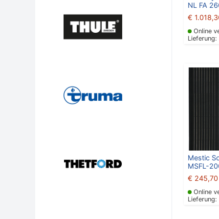
NL FA 26
€
1.018,3
Online v
Lieferung:
Mestic S
MSFL-200
€
245,70
Online v
Lieferung: