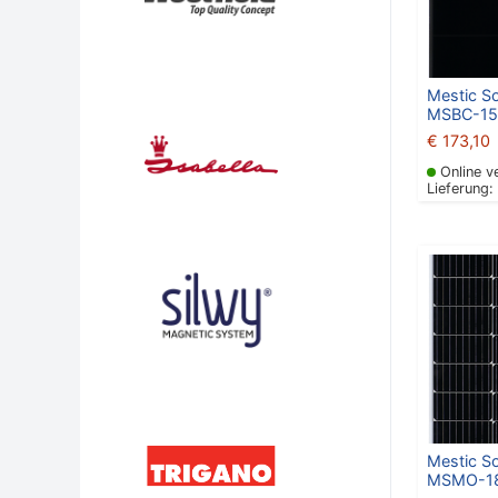
Mestic S
MSBC-150
€
173,10
Online v
Lieferung:
Mestic S
MSMO-18