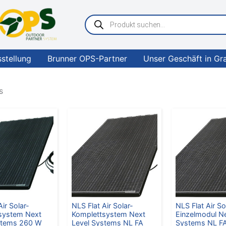
Products
search
sstellung
Brunner OPS-Partner
Unser Geschäft in Gr
s
Air Solar-
NLS Flat Air Solar-
NLS Flat Air So
system Next
Komplettsystem Next
Einzelmodul Ne
stems 260 W
Level Systems NL FA
Systems NL F