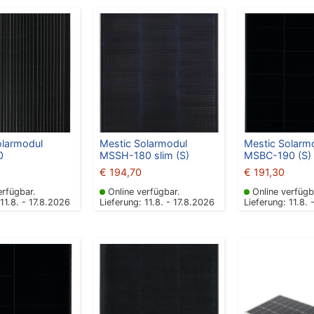
olarmodul
Mestic Solarmodul
Mestic Solarm
0
MSSH-180 slim (S)
MSBC-190 (S)
€
194,70
€
191,30
erfügbar.
Online verfügbar.
Online verfügb
 11.8. - 17.8.2026
Lieferung: 11.8. - 17.8.2026
Lieferung: 11.8. 