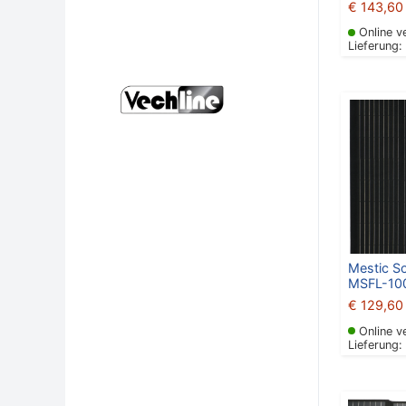
€
143,60
Online v
Lieferung:
Mestic S
MSFL-100
€
129,60
Online v
Lieferung: