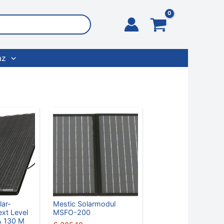
az
lar-
Mestic Solarmodul
xt Level
MSFO-200
A 130 M