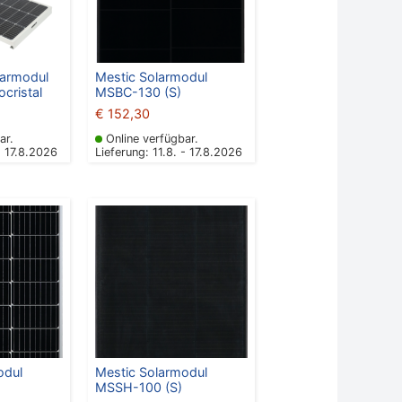
armodul
Mestic Solarmodul
cristal
MSBC-130 (S)
€
152,30
ar.
Online verfügbar.
- 17.8.2026
Lieferung: 11.8. - 17.8.2026
odul
Mestic Solarmodul
)
MSSH-100 (S)