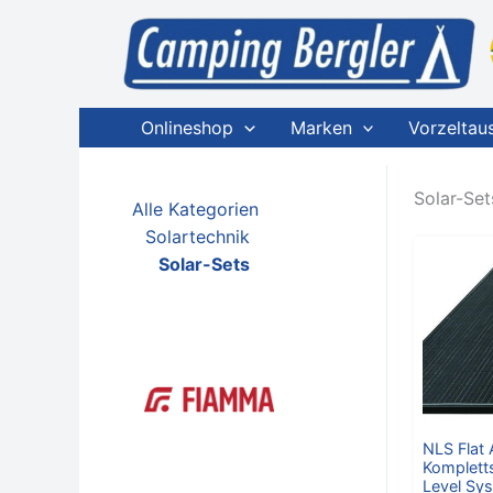
Zum
Inhalt
springen
Onlineshop
Marken
Vorzeltau
Solar-Set
Alle Kategorien
Solartechnik
Solar-Sets
NLS Flat 
Komplett
Level Sy