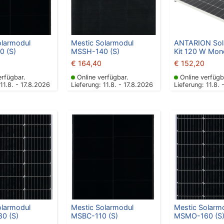
olarmodul
Mestic Solarmodul
ANTARION Sol
 (S)
MSSH-140 (S)
Kit 120 W Mono
€
164,40
€
152,20
erfügbar.
Online verfügbar.
Online verfügb
 11.8. - 17.8.2026
Lieferung: 11.8. - 17.8.2026
Lieferung: 11.8. 
olarmodul
Mestic Solarmodul
Mestic Solarm
0 (S)
MSBC-110 (S)
MSMO-160 (S