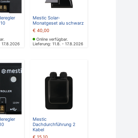
deregler
Mestic Solar-
10
Monatgeset alu schwarz
€
40,00
ar.
Online verfügbar.
- 17.8.2026
Lieferung: 11.8. - 17.8.2026
deregler
Mestic
10
Dachdurchführung 2
Kabel
€
15,10