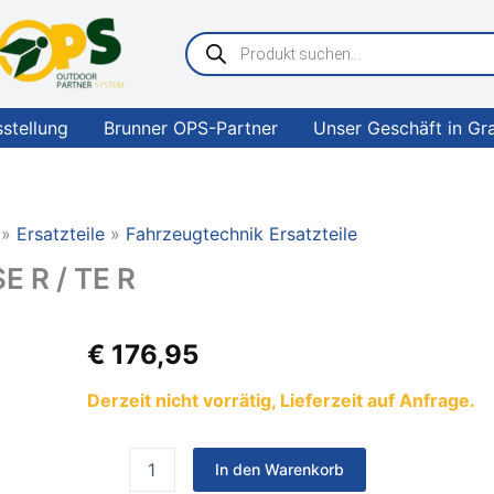
Products
search
sstellung
Brunner OPS-Partner
Unser Geschäft in Gr
Ersatzteile
Fahrzeugtechnik Ersatzteile
E R / TE R
truma
€
176,95
Befestigungsrohr
B
Derzeit nicht vorrätig, Lieferzeit auf Anfrage.
SE
R
/
In den Warenkorb
TE