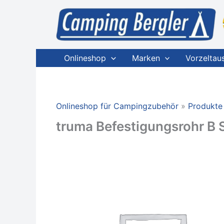
Zum
Inhalt
springen
Onlineshop
Marken
Vorzeltau
Onlineshop für Campingzubehör
Produkte
truma Befestigungsrohr B S