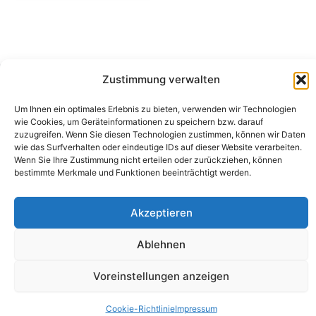
Zustimmung verwalten
Camping Bergler GmbH
Um Ihnen ein optimales Erlebnis zu bieten, verwenden wir Technologien
Peter-Leardi-Weg 4, 8054 Graz
wie Cookies, um Geräteinformationen zu speichern bzw. darauf
Steiermark / Österreich​
zuzugreifen. Wenn Sie diesen Technologien zustimmen, können wir Daten
+43 316 225711
​ •
info@campingbergler.at​
wie das Surfverhalten oder eindeutige IDs auf dieser Website verarbeiten.
Wenn Sie Ihre Zustimmung nicht erteilen oder zurückziehen, können
Impressum
bestimmte Merkmale und Funktionen beeinträchtigt werden.
AGB
Schlichtungsstelle
Widerrufsrecht und Formular
Akzeptieren
Datenschutzerklärung
Cookie-Richtlinie (EU)
Echtheit von Bewertungen
Ablehnen
Voreinstellungen anzeigen
Cookie-Richtlinie
Impressum