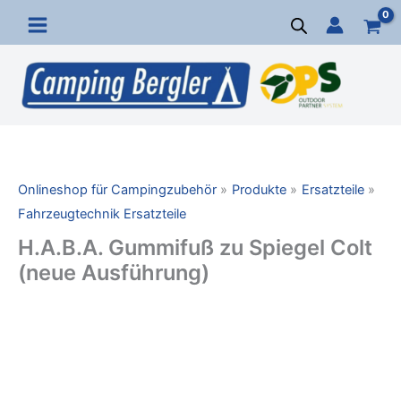
Zum
Inhalt
springen
Onlineshop für Campingzubehör
Produkte
Ersatzteile
Fahrzeugtechnik Ersatzteile
H.A.B.A. Gummifuß zu Spiegel Colt
(neue Ausführung)
H.A.B.A.
Gummifuß
zu
Spiegel
Colt