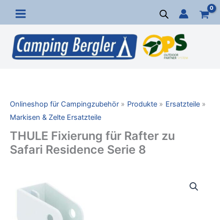
Zum
Inhalt
springen
Onlineshop für Campingzubehör
Produkte
Ersatzteile
Markisen & Zelte Ersatzteile
THULE Fixierung für Rafter zu
Safari Residence Serie 8
THULE
Fixierung
für
Rafter
zu