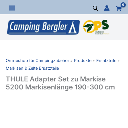
Zum
Inhalt
springen
Onlineshop für Campingzubehör
Produkte
Ersatzteile
Markisen & Zelte Ersatzteile
THULE Adapter Set zu Markise
5200 Markisenlänge 190-300 cm
THULE
Adapter
Set
zu
Markise