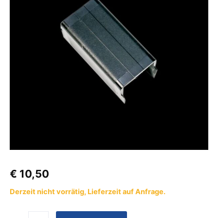
Spiegelausschnitt
Menge
€
10,50
Derzeit nicht vorrätig, Lieferzeit auf Anfrage.