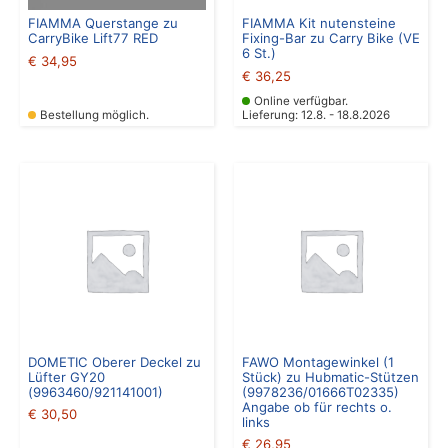
FIAMMA Querstange zu
FIAMMA Kit nutensteine
CarryBike Lift77 RED
Fixing-Bar zu Carry Bike (VE
6 St.)
€
34,95
€
36,25
Online verfügbar.
Bestellung möglich.
Lieferung: 12.8. - 18.8.2026
DOMETIC Oberer Deckel zu
FAWO Montagewinkel (1
Lüfter GY20
Stück) zu Hubmatic-Stützen
(9963460/921141001)
(9978236/01666T02335)
Angabe ob für rechts o.
€
30,50
links
€
26,95