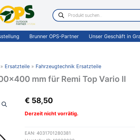
Products
search
sstellung
Brunner OPS-Partner
Unser Geschäft in Gr
Ersatzteile
Fahrzeugtechnik Ersatzteile
0×400 mm für Remi Top Vario II
€
58,50
Derzeit nicht vorrätig.
EAN:
4031701280381