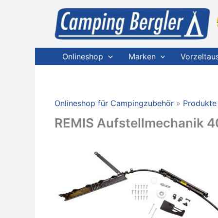
Zum
Inhalt
springen
Onlineshop
Marken
Vorzeltau
Onlineshop für Campingzubehör
Produkte
REMIS Aufstellmechanik 40