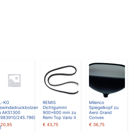
L-KO
REMIS
Milenco
ewindedruckbolzen
Dichtgummi
Spiegelkopf zu
u AKS1300
900×600 mm zu
Aero Grand
9983910/245.796)
Remi Top Vario II
Convex
20,95
€
43,75
€
36,75
)