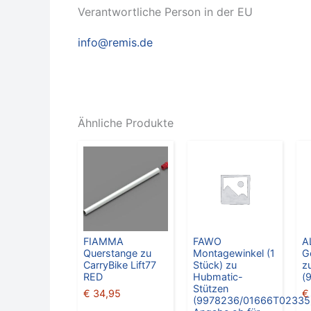
Verantwortliche Person in der EU
info@remis.de
Ähnliche Produkte
FIAMMA
FAWO
A
Querstange zu
Montagewinkel (1
G
CarryBike Lift77
Stück) zu
z
RED
Hubmatic-
(
Stützen
€
34,95
€
(9978236/01666T02335