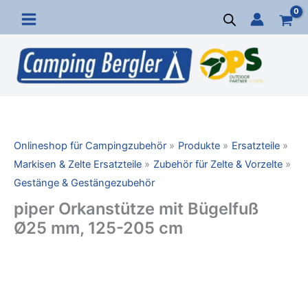
Zum
Inhalt
springen
Onlineshop für Campingzubehör
Produkte
Ersatzteile
Markisen & Zelte Ersatzteile
Zubehör für Zelte & Vorzelte
Gestänge & Gestängezubehör
piper Orkanstütze mit Bügelfuß
Ø25 mm, 125-205 cm
piper
Orkanstütze
mit
Bügelfuß