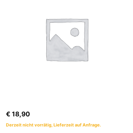
Ø25
mm,
125-
205
cm
Menge
€
18,90
Derzeit nicht vorrätig, Lieferzeit auf Anfrage.