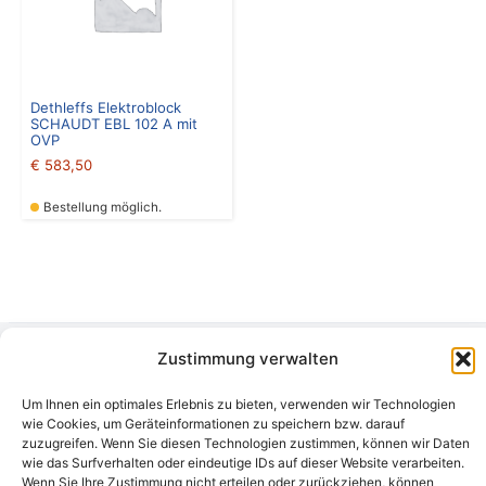
Dethleffs Elektroblock
SCHAUDT EBL 102 A mit
OVP
€
583,50
Bestellung möglich.
Zustimmung verwalten
Camping Bergler GmbH
Peter-Leardi-Weg 4, 8054 Graz
Um Ihnen ein optimales Erlebnis zu bieten, verwenden wir Technologien
Steiermark / Österreich​
wie Cookies, um Geräteinformationen zu speichern bzw. darauf
+43 316 225711
​ •
info@campingbergler.at​
zuzugreifen. Wenn Sie diesen Technologien zustimmen, können wir Daten
wie das Surfverhalten oder eindeutige IDs auf dieser Website verarbeiten.
Impressum
Wenn Sie Ihre Zustimmung nicht erteilen oder zurückziehen, können