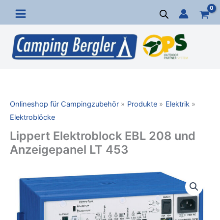
Zum
Inhalt
springen
Onlineshop für Campingzubehör
Produkte
Elektrik
Elektroblöcke
Lippert Elektroblock EBL 208 und
Anzeigepanel LT 453
Lippert
Elektroblock
EBL
208
und