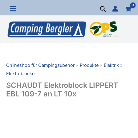
Zum
Inhalt
springen
Onlineshop für Campingzubehör
Produkte
Elektrik
Elektroblöcke
SCHAUDT Elektroblock LIPPERT
EBL 109-7 an LT 10x
SCHAUDT
Elektroblock
LIPPERT
EBL
109-