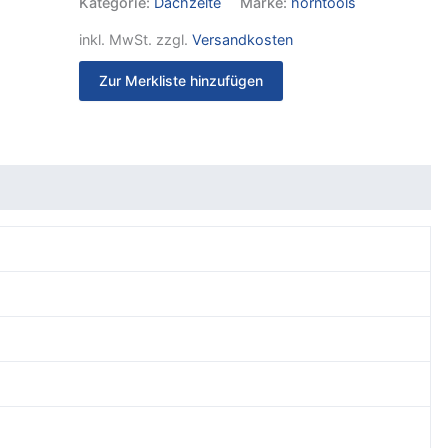
Kategorie:
Dachzelte
Marke:
horntools
inkl. MwSt.
zzgl.
Versandkosten
Zur Merkliste hinzufügen
it
Rezensionen (0)