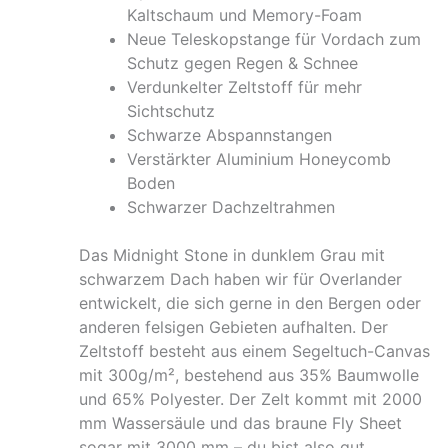
Kaltschaum und Memory-Foam
Neue Teleskopstange für Vordach zum
Schutz gegen Regen & Schnee
Verdunkelter Zeltstoff für mehr
Sichtschutz
Schwarze Abspannstangen
Verstärkter Aluminium Honeycomb
Boden
Schwarzer Dachzeltrahmen
Das Midnight Stone in dunklem Grau mit
schwarzem Dach haben wir für Overlander
entwickelt, die sich gerne in den Bergen oder
anderen felsigen Gebieten aufhalten. Der
Zeltstoff besteht aus einem Segeltuch-Canvas
mit 300g/m², bestehend aus 35% Baumwolle
und 65% Polyester. Der Zelt kommt mit 2000
mm Wassersäule und das braune Fly Sheet
sogar mit 3000 mm – du bist also gut