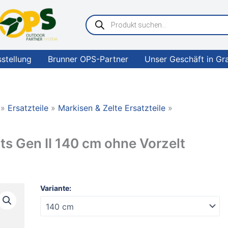
Products
search
sstellung
Brunner OPS-Partner
Unser Geschäft in Gr
Ersatzteile
Markisen & Zelte Ersatzteile
ts Gen II 140 cm ohne Vorzelt
horntools
Variante:
Dachzelt
Elements
Gen