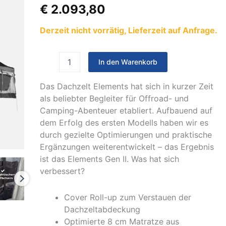
II
€
2.093,80
140
cm
Derzeit nicht vorrätig, Lieferzeit auf Anfrage.
ohne
Vorzelt
Farbe
Midnight
In den Warenkorb
Stone
Menge
Das Dachzelt Elements hat sich in kurzer Zeit
als beliebter Begleiter für Offroad- und
Camping-Abenteuer etabliert. Aufbauend auf
dem Erfolg des ersten Modells haben wir es
durch gezielte Optimierungen und praktische
Ergänzungen weiterentwickelt – das Ergebnis
ist das Elements Gen II. Was hat sich
verbessert?
Cover Roll-up zum Verstauen der
Dachzeltabdeckung
Optimierte 8 cm Matratze aus