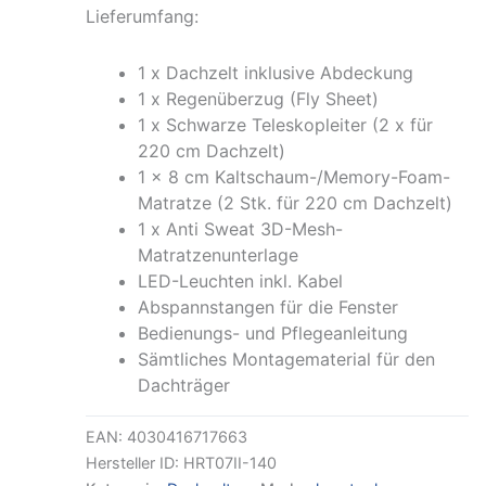
Lieferumfang:
1 x Dachzelt inklusive Abdeckung
1 x Regenüberzug (Fly Sheet)
1 x Schwarze Teleskopleiter (2 x für
220 cm Dachzelt)
1 × 8 cm Kaltschaum-/Memory-Foam-
Matratze (2 Stk. für 220 cm Dachzelt)
1 x Anti Sweat 3D-Mesh-
Matratzenunterlage
LED-Leuchten inkl. Kabel
Abspannstangen für die Fenster
Bedienungs- und Pflegeanleitung
Sämtliches Montagematerial für den
Dachträger
EAN:
4030416717663
Hersteller ID:
HRT07II-140