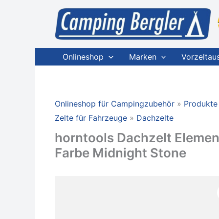
Zum
Inhalt
springen
Onlineshop
Marken
Vorzeltau
Onlineshop für Campingzubehör
Produkte
Zelte für Fahrzeuge
Dachzelte
horntools Dachzelt Elemen
Farbe Midnight Stone