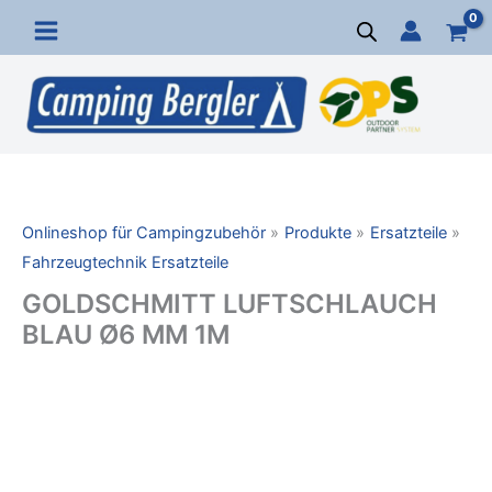
Zum
Inhalt
springen
Onlineshop für Campingzubehör
Produkte
Ersatzteile
Fahrzeugtechnik Ersatzteile
GOLDSCHMITT LUFTSCHLAUCH
BLAU Ø6 MM 1M
GOLDSCHMITT
LUFTSCHLAUCH
BLAU
Ø6
MM