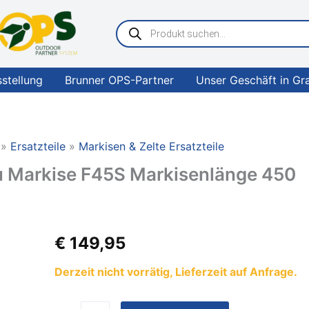
Products
search
sstellung
Brunner OPS-Partner
Unser Geschäft in Gr
Ersatzteile
Markisen & Zelte Ersatzteile
 Markise F45S Markisenlänge 450
FIAMMA
€
149,95
Markisenwalze
zu
Derzeit nicht vorrätig, Lieferzeit auf Anfrage.
Markise
F45S
Markisenlänge