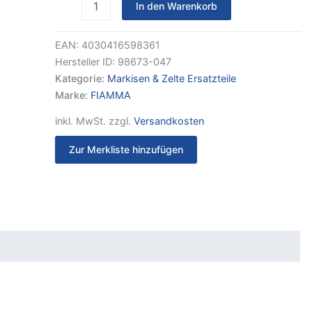
In den Warenkorb
450
cm
D.48
EAN:
4030416598361
Menge
Hersteller ID:
98673-047
Kategorie:
Markisen & Zelte Ersatzteile
Marke:
FIAMMA
inkl. MwSt.
zzgl.
Versandkosten
Zur Merkliste hinzufügen