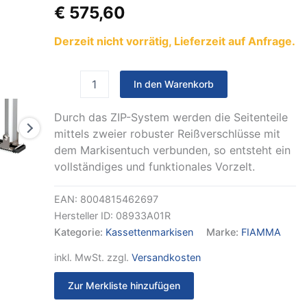
ZIP
€
575,60
290
für
Derzeit nicht vorrätig, Lieferzeit auf Anfrage.
Vorzelt
ZIP
Tuch
Farbe
In den Warenkorb
Royal
Grey
Durch das ZIP-System werden die Seitenteile
Menge
mittels zweier robuster Reißverschlüsse mit
dem Markisentuch verbunden, so entsteht ein
vollständiges und funktionales Vorzelt.
EAN:
8004815462697
Hersteller ID:
08933A01R
Kategorie:
Kassettenmarkisen
Marke:
FIAMMA
inkl. MwSt.
zzgl.
Versandkosten
Zur Merkliste hinzufügen