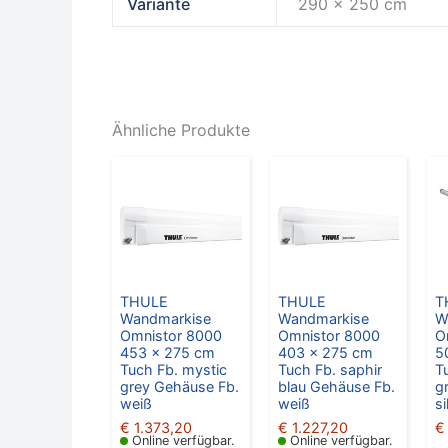
Variante
290 x 250 cm
Ähnliche Produkte
THULE
THULE
T
Wandmarkise
Wandmarkise
W
Omnistor 8000
Omnistor 8000
O
453 x 275 cm
403 x 275 cm
5
Tuch Fb. mystic
Tuch Fb. saphir
T
grey Gehäuse Fb.
blau Gehäuse Fb.
g
weiß
weiß
si
€
1.373,20
€
1.227,20
€
Online verfügbar.
Online verfügbar.