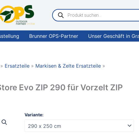
Products
search
sstellung
Brunner OPS-Partner
Unser Geschäft in Gr
Ersatzteile
Markisen & Zelte Ersatzteile
re Evo ZIP 290 für Vorzelt ZIP
FIAMMA
Variante:
Markise
CaravanStore
Evo