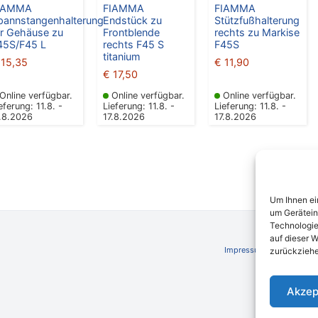
IAMMA
FIAMMA
FIAMMA
pannstangenhalterung
Endstück zu
Stützfußhalterung
ür Gehäuse zu
Frontblende
rechts zu Markise
45S/F45 L
rechts F45 S
F45S
titanium
15,35
€
11,90
€
17,50
Online verfügbar.
Online verfügbar.
Online verfügbar.
eferung: 11.8. -
Lieferung: 11.8. -
Lieferung: 11.8. -
7.8.2026
17.8.2026
17.8.2026
Um Ihnen ei
um Gerätein
Technologie
auf dieser W
Impressum
AGB
Schli
zurückziehe
Akzep