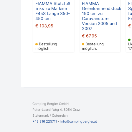
FIAMMA Stützfuß
FIAMMA
F
links zu Markise
Gelenkarmendstück
S
F45S Länge 350-
190 cm zu
f
450 cm
Caravanstore
F
Version 2005 und
€
103,95
€
2007
€
67,95
Bestellung
Bestellung
Li
möglich.
möglich.
1
Camping Bergler GmbH
Peter-Leardi-Weg 4, 8054 Graz
Steiermark / Österreich​
+43 316 225711
​ •
info@campingbergler.at​