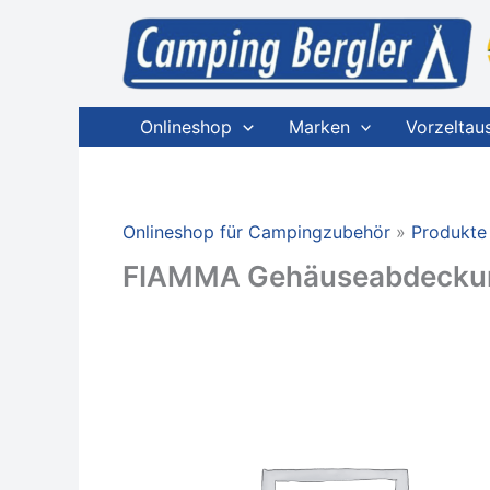
Zum
Inhalt
springen
Onlineshop
Marken
Vorzeltau
Onlineshop für Campingzubehör
Produkte
FIAMMA Gehäuseabdeckung