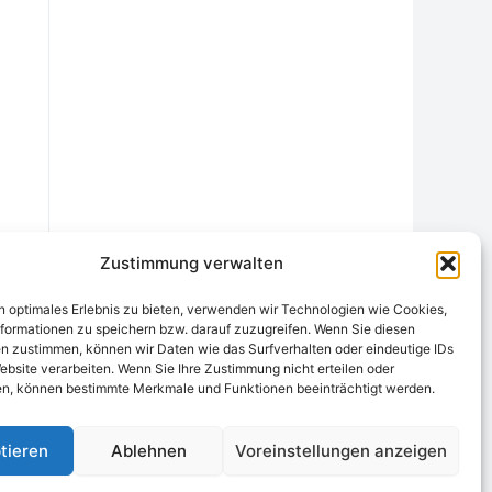
Zustimmung verwalten
n optimales Erlebnis zu bieten, verwenden wir Technologien wie Cookies,
formationen zu speichern bzw. darauf zuzugreifen. Wenn Sie diesen
n zustimmen, können wir Daten wie das Surfverhalten oder eindeutige IDs
ebsite verarbeiten. Wenn Sie Ihre Zustimmung nicht erteilen oder
chtungsstelle
Widerrufsrecht und Formular
Datenschutzerklärung
n, können bestimmte Merkmale und Funktionen beeinträchtigt werden.
Cookie-Richtlinie (EU)
Echtheit von Bewertungen
tieren
Ablehnen
Voreinstellungen anzeigen