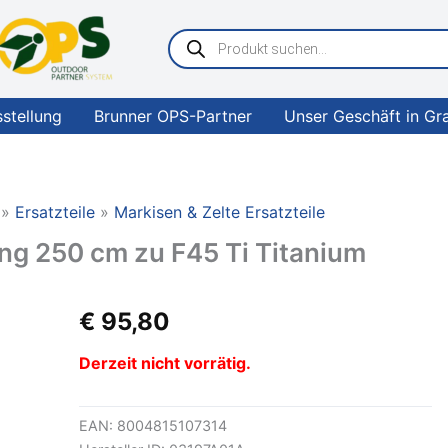
Products
search
sstellung
Brunner OPS-Partner
Unser Geschäft in Gr
Ersatzteile
Markisen & Zelte Ersatzteile
 250 cm zu F45 Ti Titanium
€
95,80
Derzeit nicht vorrätig.
EAN:
8004815107314