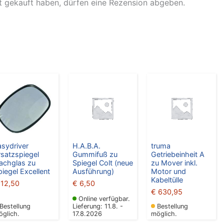
t gekauft haben, dürfen eine Rezension abgeben.
asydriver
H.A.B.A.
truma
rsatzspiegel
Gummifuß zu
Getriebeinheit A
lachglas zu
Spiegel Colt (neue
zu Mover inkl.
piegel Excellent
Ausführung)
Motor und
Kabeltülle
12,50
€
6,50
€
630,95
Online verfügbar.
Bestellung
Lieferung: 11.8. -
Bestellung
öglich.
17.8.2026
möglich.