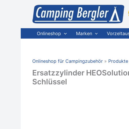
Zum
Inhalt
springen
Onlineshop
Marken
Vorzeltau
Onlineshop für Campingzubehör
Produkte
Ersatzzylinder HEOSolution
Schlüssel