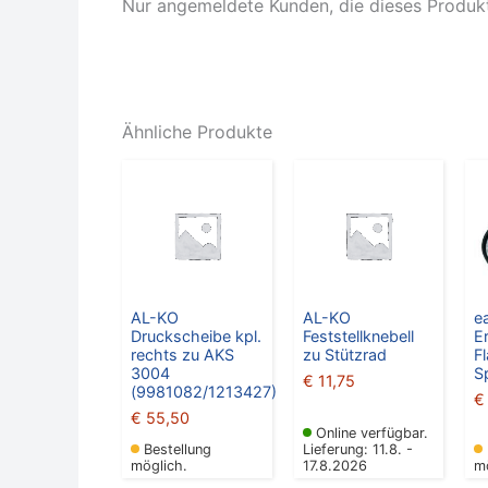
Nur angemeldete Kunden, die dieses Produk
Ähnliche Produkte
AL-KO
AL-KO
e
Druckscheibe kpl.
Feststellknebell
E
rechts zu AKS
zu Stützrad
F
3004
S
€
11,75
(9981082/1213427)
€
€
55,50
Online verfügbar.
Bestellung
Lieferung: 11.8. -
möglich.
17.8.2026
m