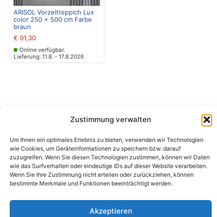
ARISOL Vorzeltteppich Lux
color 250 x 500 cm Farbe
braun
€
91,30
Online verfügbar.
Lieferung: 11.8. - 17.8.2026
Zustimmung verwalten
Camping Bergler GmbH
Um Ihnen ein optimales Erlebnis zu bieten, verwenden wir Technologien
Peter-Leardi-Weg 4, 8054 Graz
wie Cookies, um Geräteinformationen zu speichern bzw. darauf
Steiermark / Österreich​
zuzugreifen. Wenn Sie diesen Technologien zustimmen, können wir Daten
+43 316 225711
​ •
info@campingbergler.at​
wie das Surfverhalten oder eindeutige IDs auf dieser Website verarbeiten.
Wenn Sie Ihre Zustimmung nicht erteilen oder zurückziehen, können
Impressum
bestimmte Merkmale und Funktionen beeinträchtigt werden.
AGB
Schlichtungsstelle
Widerrufsrecht und Formular
Akzeptieren
Datenschutzerklärung