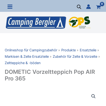
Zum
Inhalt
springen
Onlineshop für Campingzubehör
Produkte
Ersatzteile
Markisen & Zelte Ersatzteile
Zubehör für Zelte & Vorzelte
Zeltteppiche & -böden
DOMETIC Vorzeltteppich Pop AIR
Pro 365
DOMETIC
Vorzeltteppich
Pop
AIR