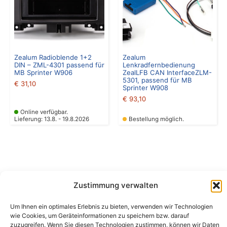
Zealum Radioblende 1+2
Zealum
DIN – ZML-4301 passend für
Lenkradfernbedienung
MB Sprinter W906
ZealLFB CAN InterfaceZLM-
5301, passend für MB
€
31,10
Sprinter W908
€
93,10
Online verfügbar.
Lieferung: 13.8. - 19.8.2026
Bestellung möglich.
Zustimmung verwalten
Um Ihnen ein optimales Erlebnis zu bieten, verwenden wir Technologien
Camping Bergler GmbH
wie Cookies, um Geräteinformationen zu speichern bzw. darauf
Peter-Leardi-Weg 4, 8054 Graz
zuzugreifen. Wenn Sie diesen Technologien zustimmen, können wir Daten
Steiermark / Österreich​