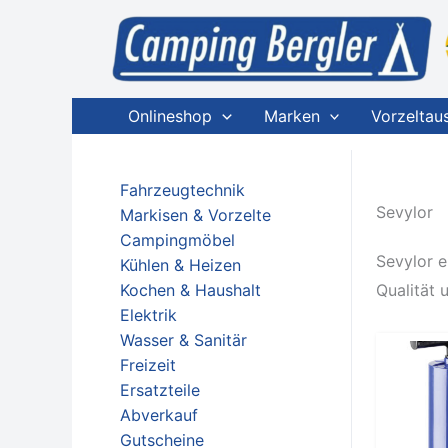
Zum
Inhalt
springen
Onlineshop
Marken
Vorzeltau
Fahrzeugtechnik
Sevylor
Markisen & Vorzelte
Campingmöbel
Sevylor e
Kühlen & Heizen
Kochen & Haushalt
Qualität 
Elektrik
Wasser & Sanitär
Freizeit
Ersatzteile
Abverkauf
Gutscheine