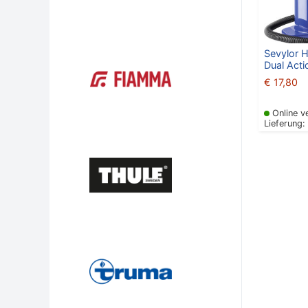
Sevylor
Dual Act
€
17,80
Online v
Lieferung: