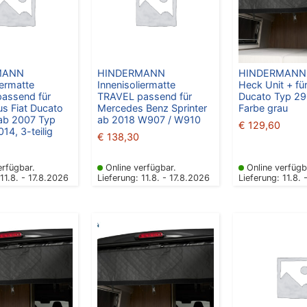
MANN
HINDERMANN
HINDERMANN 
iermatte
Innenisoliermatte
Heck Unit + für
assend für
TRAVEL passend für
Ducato Typ 29
s Fiat Ducato
Mercedes Benz Sprinter
Farbe grau
ab 2007 Typ
ab 2018 W907 / W910
€
129,60
14, 3-teilig
€
138,30
erfügbar.
Online verfügbar.
Online verfügb
 11.8. - 17.8.2026
Lieferung: 11.8. - 17.8.2026
Lieferung: 11.8. 