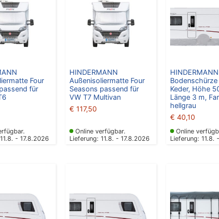
MANN
HINDERMANN
HINDERMANN
iermatte Four
Außenisoliermatte Four
Bodenschürze 
passend für
Seasons passend für
Keder, Höhe 5
T6
VW T7 Multivan
Länge 3 m, Fa
hellgrau
€
117,50
€
40,10
erfügbar.
Online verfügbar.
Online verfügb
 11.8. - 17.8.2026
Lieferung: 11.8. - 17.8.2026
Lieferung: 11.8. 