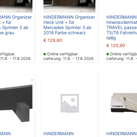
ANN Organizer
HINDERMANN Organizer
HINDERMANN
 + für
Heck Unit + für
Innenisolierma
 Sprinter 3 ab
Mercedes Sprinter 3 ab
TRAVEL passe
be grau
2018 Farbe schwarz
T5/T6 Fahrerh
teilig
€
129,60
€
120,90
erfügbar.
Online verfügbar.
Online verfügb
 11.8. - 17.8.2026
Lieferung: 11.8. - 17.8.2026
Lieferung: 11.8. 
MANN
HINDERMANN
HINDERMANN