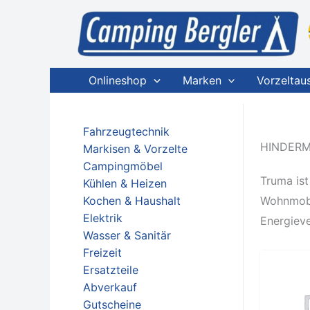
Zum
Inhalt
springen
Onlineshop
Marken
Vorzeltau
Fahrzeugtechnik
HINDER
Markisen & Vorzelte
Campingmöbel
Truma ist
Kühlen & Heizen
Kochen & Haushalt
Wohnmobi
Elektrik
Energieve
Wasser & Sanitär
Freizeit
Ersatzteile
Abverkauf
Gutscheine