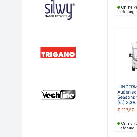
Online v
Lieferung:
HINDER
Außenisol
Seasons f
(6.) 2006
€
117,50
Online v
Lieferung: