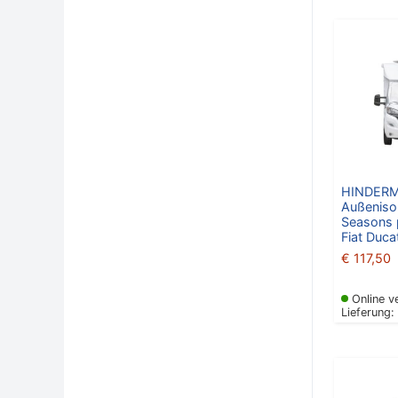
HINDER
Außenisol
Seasons 
Fiat Duc
€
117,50
Online v
Lieferung: