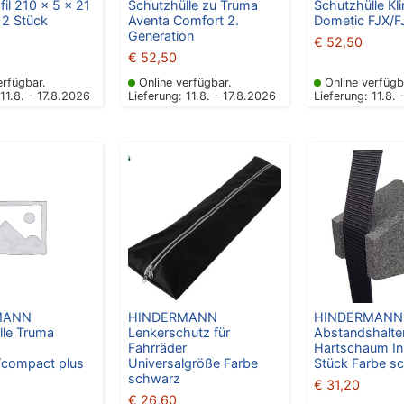
fil 210 x 5 x 21
Schutzhülle zu Truma
Schutzhülle Kl
 2 Stück
Aventa Comfort 2.
Dometic FJX/F
Generation
€
52,50
€
52,50
erfügbar.
Online verfügbar.
Online verfügb
 11.8. - 17.8.2026
Lieferung: 11.8. - 17.8.2026
Lieferung: 11.8. 
MANN
HINDERMANN
HINDERMANN
lle Truma
Lenkerschutz für
Abstandshalte
Fahrräder
Hartschaum In
compact plus
Universalgröße Farbe
Stück Farbe s
schwarz
€
31,20
€
26,60