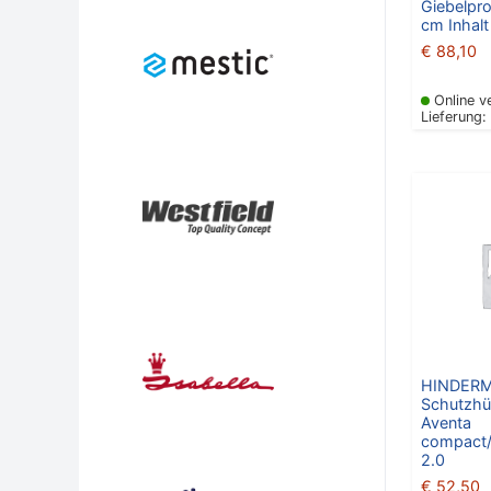
Giebelpro
cm Inhalt
€
88,10
Online v
Lieferung:
HINDER
Schutzhü
Aventa
compact/
2.0
€
52,50