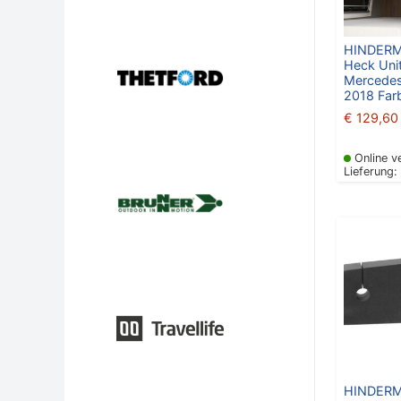
HINDERM
Heck Unit
Mercedes
2018 Far
€
129,60
Online v
Lieferung:
HINDER