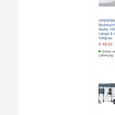
HINDER
Bodensch
Keder, H
Länge 4 
hellgrau
€
49,00
Online v
Lieferung: