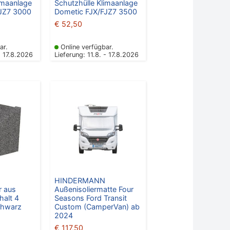
imaanlage
Schutzhülle Klimaanlage
JZ7 3000
Dometic FJX/FJZ7 3500
€
52,50
ar.
Online verfügbar.
- 17.8.2026
Lieferung: 11.8. - 17.8.2026
HINDERMANN
r aus
Außenisoliermatte Four
halt 4
Seasons Ford Transit
chwarz
Custom (CamperVan) ab
2024
€
117,50