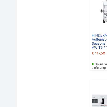
HINDER
Außenisol
Seasons 
VW T5 / 
€
117,50
Online v
Lieferung: