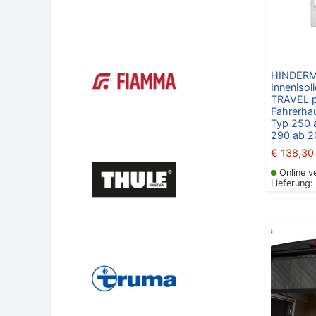
HINDER
Innenisol
TRAVEL p
Fahrerhau
Typ 250 
290 ab 20
€
138,30
Online v
Lieferung: