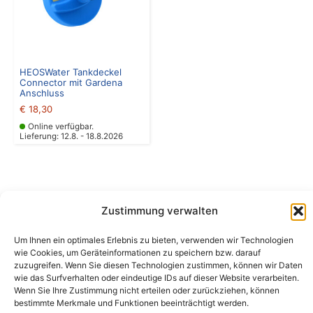
HEOSWater Tankdeckel
Connector mit Gardena
Anschluss
€
18,30
Online verfügbar.
Lieferung: 12.8. - 18.8.2026
Zustimmung verwalten
Um Ihnen ein optimales Erlebnis zu bieten, verwenden wir Technologien
wie Cookies, um Geräteinformationen zu speichern bzw. darauf
Camping Bergler GmbH
zuzugreifen. Wenn Sie diesen Technologien zustimmen, können wir Daten
Peter-Leardi-Weg 4, 8054 Graz
wie das Surfverhalten oder eindeutige IDs auf dieser Website verarbeiten.
Steiermark / Österreich​
Wenn Sie Ihre Zustimmung nicht erteilen oder zurückziehen, können
+43 316 225711
​ •
info@campingbergler.at​
bestimmte Merkmale und Funktionen beeinträchtigt werden.