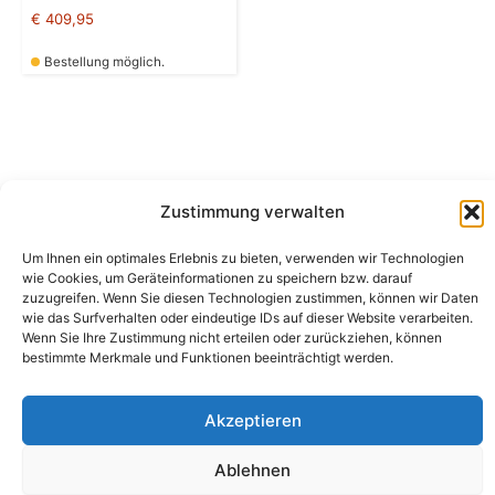
€
409,95
Bestellung möglich.
Zustimmung verwalten
Um Ihnen ein optimales Erlebnis zu bieten, verwenden wir Technologien
Camping Bergler GmbH
wie Cookies, um Geräteinformationen zu speichern bzw. darauf
Peter-Leardi-Weg 4, 8054 Graz
zuzugreifen. Wenn Sie diesen Technologien zustimmen, können wir Daten
Steiermark / Österreich​
wie das Surfverhalten oder eindeutige IDs auf dieser Website verarbeiten.
+43 316 225711
​ •
info@campingbergler.at​
Wenn Sie Ihre Zustimmung nicht erteilen oder zurückziehen, können
Impressum
bestimmte Merkmale und Funktionen beeinträchtigt werden.
AGB
Schlichtungsstelle
Widerrufsrecht und Formular
Akzeptieren
Datenschutzerklärung
Cookie-Richtlinie (EU)
Ablehnen
Echtheit von Bewertungen