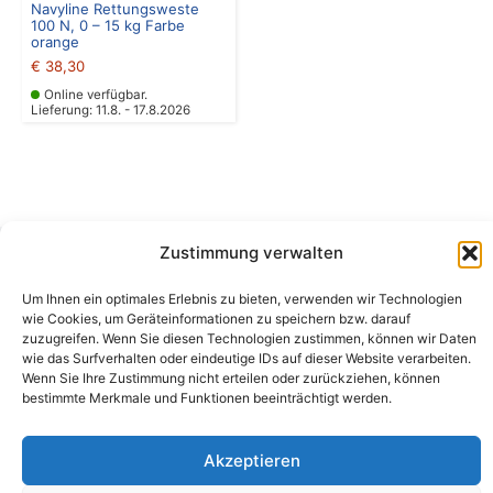
Navyline Rettungsweste
100 N, 0 – 15 kg Farbe
orange
€
38,30
Online verfügbar.
Lieferung: 11.8. - 17.8.2026
Zustimmung verwalten
Camping Bergler GmbH
Um Ihnen ein optimales Erlebnis zu bieten, verwenden wir Technologien
Peter-Leardi-Weg 4, 8054 Graz
wie Cookies, um Geräteinformationen zu speichern bzw. darauf
Steiermark / Österreich​
zuzugreifen. Wenn Sie diesen Technologien zustimmen, können wir Daten
+43 316 225711
​ •
info@campingbergler.at​
wie das Surfverhalten oder eindeutige IDs auf dieser Website verarbeiten.
Wenn Sie Ihre Zustimmung nicht erteilen oder zurückziehen, können
Impressum
bestimmte Merkmale und Funktionen beeinträchtigt werden.
AGB
Schlichtungsstelle
Widerrufsrecht und Formular
Akzeptieren
Datenschutzerklärung
Cookie-Richtlinie (EU)