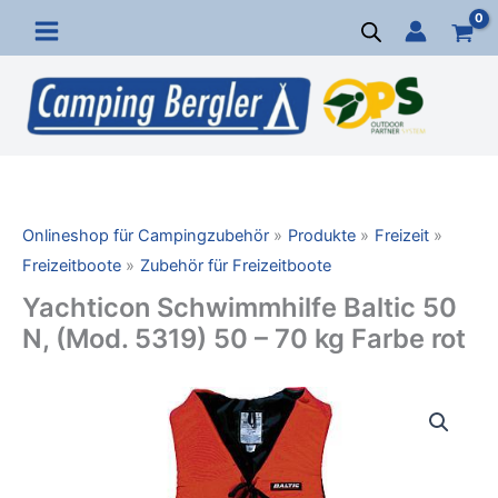
Zum
Inhalt
springen
Onlineshop für Campingzubehör
Produkte
Freizeit
Freizeitboote
Zubehör für Freizeitboote
Yachticon Schwimmhilfe Baltic 50
N, (Mod. 5319) 50 – 70 kg Farbe rot
Yachticon
Schwimmhilfe
Baltic
50
N,