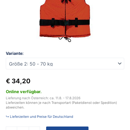
(Mod.
5319)
50
-
70
kg
Farbe
rot
Menge
Variante:
€
34,20
Online verfügbar.
Lieferung nach Österreich: ca. 11.8. - 17.8.2026
Lieferzeiten können je nach Transportart (Paketdienst oder Spedition)
abweichen.
↳ Lieferzeiten und Preise für Deutschland