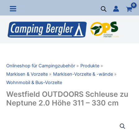
Zum
Inhalt
springen
Onlineshop für Campingzubehör
Produkte
Markisen & Vorzelte
Markisen-Vorzelte & -wände
Wohnmobil & Bus-Vorzelte
Westfield OUTDOORS Schleuse zu
Neptune 2.0 Höhe 311 – 330 cm
Westfield
OUTDOORS
Schleuse
zu