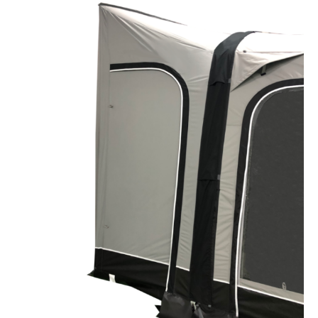
Neptune
2.0
Höhe
311
-
330
cm
Menge