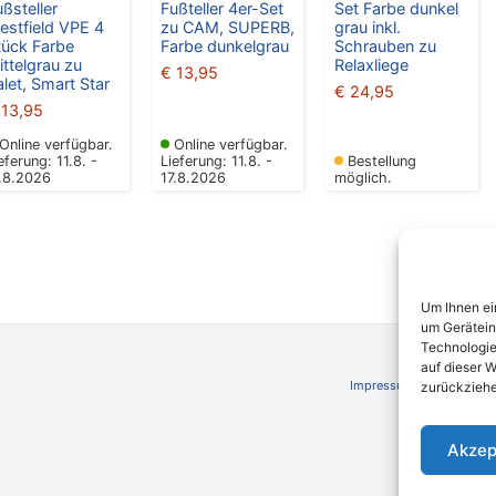
ußsteller
Fußteller 4er-Set
Set Farbe dunkel
estfield VPE 4
zu CAM, SUPERB,
grau inkl.
tück Farbe
Farbe dunkelgrau
Schrauben zu
ittelgrau zu
Relaxliege
€
13,95
alet, Smart Star
€
24,95
13,95
Online verfügbar.
Online verfügbar.
eferung: 11.8. -
Lieferung: 11.8. -
Bestellung
7.8.2026
17.8.2026
möglich.
Um Ihnen ei
um Gerätein
Technologie
auf dieser W
Impressum
AGB
Schli
zurückziehe
Akzep