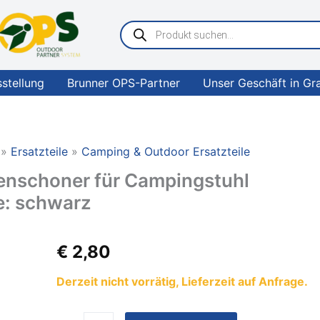
Products
search
sstellung
Brunner OPS-Partner
Unser Geschäft in Gr
Ersatzteile
Camping & Outdoor Ersatzteile
nschoner für Campingstuhl
e: schwarz
Westfield
€
2,80
OUTDOORS
Bodenschoner
Derzeit nicht vorrätig, Lieferzeit auf Anfrage.
für
Campingstuhl
Avantgarde