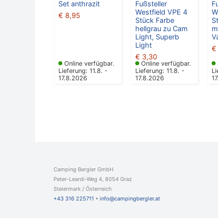
Set anthrazit
Fußsteller
F
Westfield VPE 4
W
€
8,95
Stück Farbe
S
hellgrau zu Cam
m
Light, Superb
V
Light
€
€
3,30
Online verfügbar.
Online verfügbar.
Lieferung: 11.8. -
Lieferung: 11.8. -
Li
17.8.2026
17.8.2026
1
Camping Bergler GmbH
Peter-Leardi-Weg 4, 8054 Graz
Steiermark / Österreich​
+43 316 225711
​ •
info@campingbergler.at​