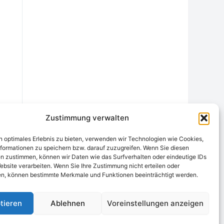
Zustimmung verwalten
n optimales Erlebnis zu bieten, verwenden wir Technologien wie Cookies,
formationen zu speichern bzw. darauf zuzugreifen. Wenn Sie diesen
n zustimmen, können wir Daten wie das Surfverhalten oder eindeutige IDs
ebsite verarbeiten. Wenn Sie Ihre Zustimmung nicht erteilen oder
chtungsstelle
Widerrufsrecht und Formular
Datenschutzerklärung
n, können bestimmte Merkmale und Funktionen beeinträchtigt werden.
Cookie-Richtlinie (EU)
Echtheit von Bewertungen
tieren
Ablehnen
Voreinstellungen anzeigen