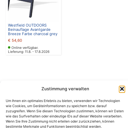
Westfield OUTDOORS
Beinauflage Avantgarde
Breeze Farbe charcoal grey
€
54,60
Online verfügbar.
Lieferung: 11.8. - 17.8.2026
Zustimmung verwalten
Camping Bergler GmbH
Um Ihnen ein optimales Erlebnis zu bieten, verwenden wir Technologien
Peter-Leardi-Weg 4, 8054 Graz
wie Cookies, um Geräteinformationen zu speichern bzw. darauf
Steiermark / Österreich​
zuzugreifen. Wenn Sie diesen Technologien zustimmen, können wir Daten
+43 316 225711
​ •
info@campingbergler.at​
wie das Surfverhalten oder eindeutige IDs auf dieser Website verarbeiten.
Wenn Sie Ihre Zustimmung nicht erteilen oder zurückziehen, können
Impressum
bestimmte Merkmale und Funktionen beeinträchtigt werden.
AGB