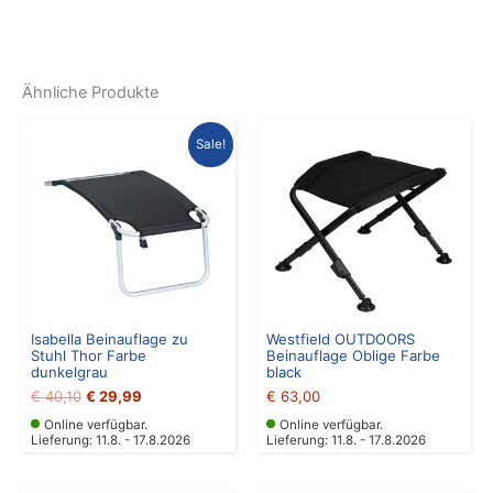
Ähnliche Produkte
Ursprünglicher
Aktueller
Sale!
Preis
Preis
war:
ist:
€ 40,10
€ 29,99.
Isabella Beinauflage zu
Westfield OUTDOORS
Stuhl Thor Farbe
Beinauflage Oblige Farbe
dunkelgrau
black
€
40,10
€
29,99
€
63,00
Online verfügbar.
Online verfügbar.
Lieferung: 11.8. - 17.8.2026
Lieferung: 11.8. - 17.8.2026