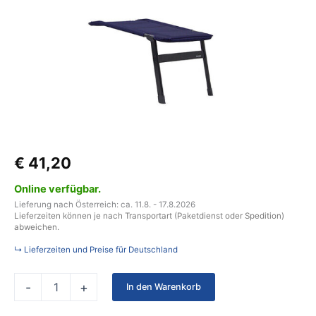
Beinauflage
Be-
Smart
Regina
für
Stuhl
Majestic
Farbe
dark
blue
Menge
€
41,20
Online verfügbar.
Lieferung nach Österreich: ca. 11.8. - 17.8.2026
Lieferzeiten können je nach Transportart (Paketdienst oder Spedition)
abweichen.
↳ Lieferzeiten und Preise für Deutschland
-
+
In den Warenkorb