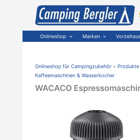
Zum
Inhalt
springen
Onlineshop
Marken
Vorzeltau
Onlineshop für Campingzubehör
Produkte
Kaffeemaschinen & Wasserkocher
WACACO Espressomaschine