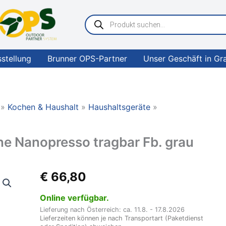
Products
search
sstellung
Brunner OPS-Partner
Unser Geschäft in Gr
Kochen & Haushalt
Haushaltsgeräte
 Nanopresso tragbar Fb. grau
WACACO
€
66,80
Espressomaschine
Nanopresso
Online verfügbar.
tragbar
Lieferung nach Österreich: ca. 11.8. - 17.8.2026
Fb.
Lieferzeiten können je nach Transportart (Paketdienst
grau