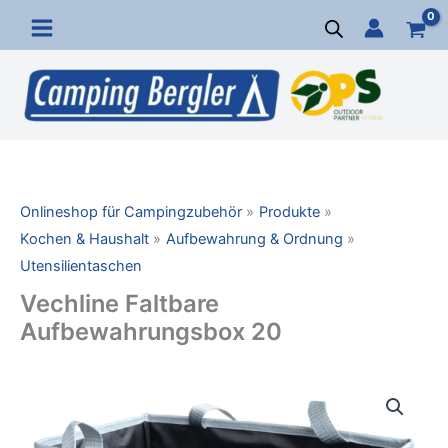
Zum
Inhalt
springen
Onlineshop für Campingzubehör
Produkte
Kochen & Haushalt
Aufbewahrung & Ordnung
Utensilientaschen
Vechline Faltbare
Aufbewahrungsbox 20
Vechline
Faltbare
Aufbewahrungsbox
20