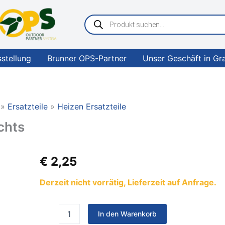
Products
search
sstellung
Brunner OPS-Partner
Unser Geschäft in Gr
Ersatzteile
Heizen Ersatzteile
chts
truma
€
2,25
Trägerblech
oben
Derzeit nicht vorrätig, Lieferzeit auf Anfrage.
rechts
Menge
In den Warenkorb