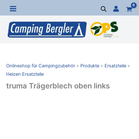
Zum
Inhalt
springen
Onlineshop für Campingzubehör
Produkte
Ersatzteile
Heizen Ersatzteile
truma Trägerblech oben links
truma
Trägerblech
oben
links
Menge