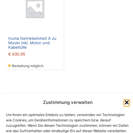
truma Getriebeinheit A zu
Mover inkl. Motor und
Kabeltülle
€
630,95
Bestellung möglich.
Zustimmung verwalten
Camping Bergler GmbH
Um Ihnen ein optimales Erlebnis zu bieten, verwenden wir Technologien
Peter-Leardi-Weg 4, 8054 Graz
wie Cookies, um Geräteinformationen zu speichern bzw. darauf
Steiermark / Österreich​
zuzugreifen. Wenn Sie diesen Technologien zustimmen, können wir Daten
+43 316 225711
​ •
info@campingbergler.at​
wie das Surfverhalten oder eindeutige IDs auf dieser Website verarbeiten.