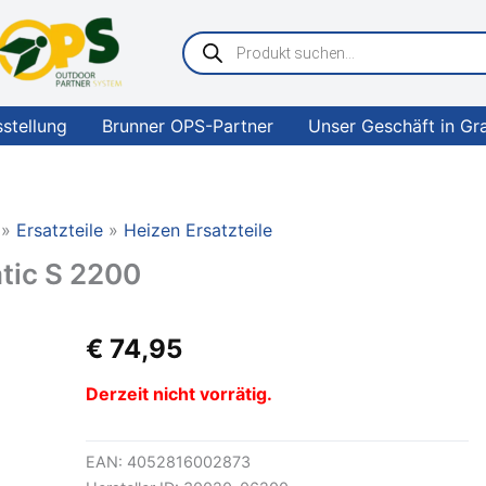
Products
search
sstellung
Brunner OPS-Partner
Unser Geschäft in Gr
Ersatzteile
Heizen Ersatzteile
tic S 2200
€
74,95
Derzeit nicht vorrätig.
EAN:
4052816002873