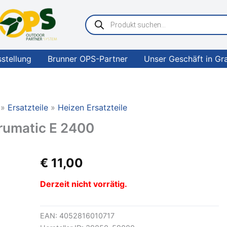
Products
search
sstellung
Brunner OPS-Partner
Unser Geschäft in Gr
Ersatzteile
Heizen Ersatzteile
rumatic E 2400
€
11,00
Derzeit nicht vorrätig.
EAN:
4052816010717