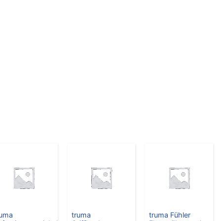
ruma
truma
truma Fühler