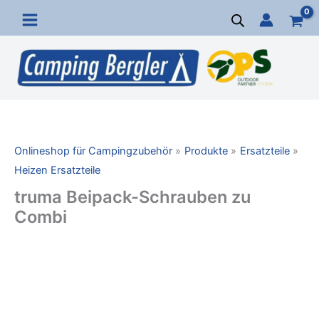
Zum
Inhalt
springen
Onlineshop für Campingzubehör
Produkte
Ersatzteile
Heizen Ersatzteile
truma Beipack-Schrauben zu
Combi
truma
Beipack-
Schrauben
zu
Combi