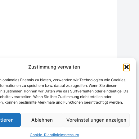
Zustimmung verwalten
n optimales Erlebnis zu bieten, verwenden wir Technologien wie Cookies,
formationen zu speichern bzw. darauf zuzugreifen. Wenn Sie diesen
n zustimmen, können wir Daten wie das Surfverhalten oder eindeutige IDs
ebsite verarbeiten. Wenn Sie Ihre Zustimmung nicht erteilen oder
chtungsstelle
Widerrufsrecht und Formular
Datenschutzerklärung
n, können bestimmte Merkmale und Funktionen beeinträchtigt werden.
Cookie-Richtlinie (EU)
Echtheit von Bewertungen
tieren
Ablehnen
Voreinstellungen anzeigen
Cookie-Richtlinie
Impressum