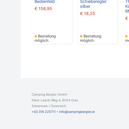
Bedienfeld
Schieberegler
T
silber
K
€
158,95
R
€
18,25
€
Bestellung
Bestellung
möglich.
möglich.
m
Camping Bergler GmbH
Peter-Leardi-Weg 4, 8054 Graz
Steiermark / Österreich​
+43 316 225711
​ •
info@campingbergler.at​