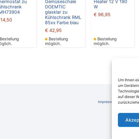
hermostat zu
Gemüseschale
Heater 12 V 190
ühlschrank
DOEMTIC
W
MH73904
glasklar zu
€
96,95
Kühlschrank RML
14,50
85xx Farbe blau
€
42,95
Bestellung
Bestellung
Bestellung
öglich.
möglich.
möglich.
Um Ihnen ei
um Gerätein
Technologie
auf dieser W
Impressum
AGB
Schli
zurückziehe
Akzep