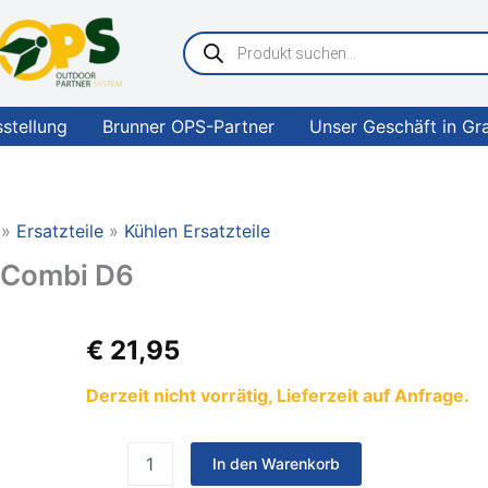
Products
search
sstellung
Brunner OPS-Partner
Unser Geschäft in Gr
Ersatzteile
Kühlen Ersatzteile
 Combi D6
truma
€
21,95
Anschlussdeckel
zu
Derzeit nicht vorrätig, Lieferzeit auf Anfrage.
Combi
D6
Menge
In den Warenkorb