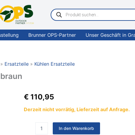
Products
search
sstellung
Brunner OPS-Partner
Unser Geschäft in Gr
Ersatzteile
Kühlen Ersatzteile
zbraun
truma
€
110,95
Abdeckung
schwarzbraun
Derzeit nicht vorrätig, Lieferzeit auf Anfrage.
Menge
In den Warenkorb