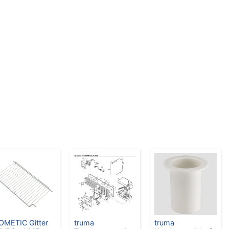
OMETIC Gitter
truma
truma