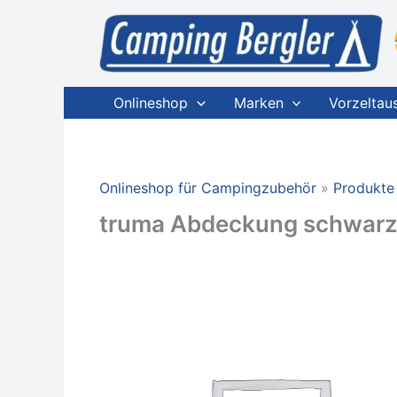
Zum
Inhalt
springen
Onlineshop
Marken
Vorzeltau
Onlineshop für Campingzubehör
Produkte
truma Abdeckung schwar