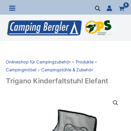
Zum
Inhalt
springen
Onlineshop für Campingzubehör
Produkte
Campingmöbel
Campingstühle & Zubehör
Trigano Kinderfaltstuhl Elefant
Trigano
Kinderfaltstuhl
Elefant
Menge