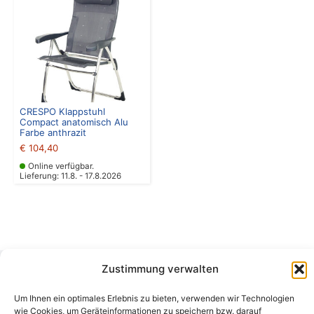
CRESPO Klappstuhl
Compact anatomisch Alu
Farbe anthrazit
€
104,40
Online verfügbar.
Lieferung: 11.8. - 17.8.2026
Zustimmung verwalten
Camping Bergler GmbH
Um Ihnen ein optimales Erlebnis zu bieten, verwenden wir Technologien
Peter-Leardi-Weg 4, 8054 Graz
wie Cookies, um Geräteinformationen zu speichern bzw. darauf