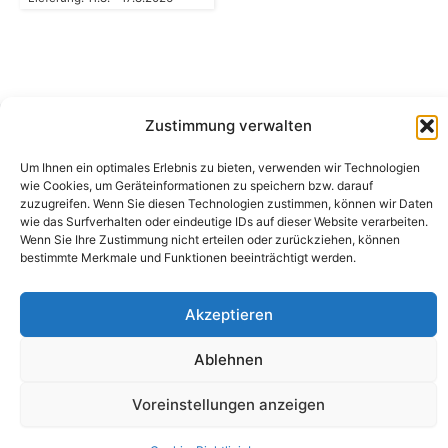
Zustimmung verwalten
Camping Bergler GmbH
Um Ihnen ein optimales Erlebnis zu bieten, verwenden wir Technologien
Peter-Leardi-Weg 4, 8054 Graz
wie Cookies, um Geräteinformationen zu speichern bzw. darauf
Steiermark / Österreich​
zuzugreifen. Wenn Sie diesen Technologien zustimmen, können wir Daten
+43 316 225711
​ •
info@campingbergler.at​
wie das Surfverhalten oder eindeutige IDs auf dieser Website verarbeiten.
Wenn Sie Ihre Zustimmung nicht erteilen oder zurückziehen, können
Impressum
bestimmte Merkmale und Funktionen beeinträchtigt werden.
AGB
Schlichtungsstelle
Widerrufsrecht und Formular
Akzeptieren
Datenschutzerklärung
Cookie-Richtlinie (EU)
Echtheit von Bewertungen
Ablehnen
Voreinstellungen anzeigen