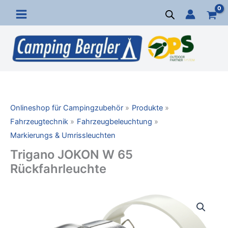
Zum
Inhalt
springen
Onlineshop für Campingzubehör
Produkte
Fahrzeugtechnik
Fahrzeugbeleuchtung
Markierungs & Umrissleuchten
Trigano JOKON W 65
Rückfahrleuchte
Trigano
JOKON
W
65